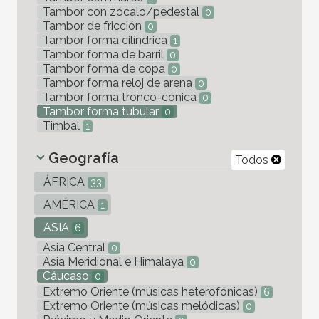
Tambor con zócalo/pedestal
0
Tambor de fricción
0
Tambor forma cilíndrica
1
Tambor forma de barril
0
Tambor forma de copa
0
Tambor forma reloj de arena
0
Tambor forma tronco-cónica
0
Tambor forma tubular
0
Timbal
1
Geografía
Todos
ÁFRICA
33
AMÉRICA
1
ASIA
6
Asia Central
0
Asia Meridional e Himalaya
0
Cáucaso
0
Extremo Oriente (músicas heterofónicas)
6
Extremo Oriente (músicas melódicas)
0