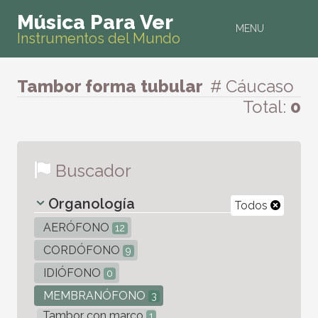
Música Para Ver
MENU
Instrumentos del Mundo
Tambor forma tubular
# Cáucaso
Total:
0
Buscador
Organología
Todos
AERÓFONO
12
CORDÓFONO
9
IDIÓFONO
0
MEMBRANÓFONO
3
Tambor con marco
1