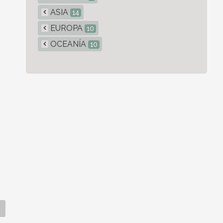
ASIA
14
EUROPA
10
OCEANÍA
10