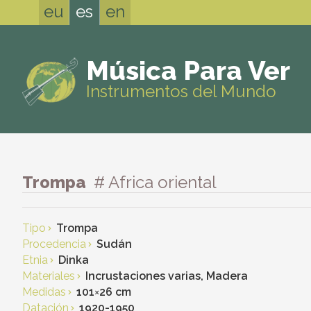
eu
es
en
Música Para Ver
Instrumentos del Mundo
Trompa
# Africa oriental
Tipo
Trompa
Procedencia
Sudán
Etnia
Dinka
Materiales
Incrustaciones varias, Madera
Medidas
101
×
26 cm
Datación
1920-1950