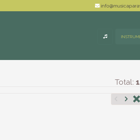
info@musicaparav
INSTRUM
Total:
1