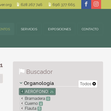
er.org
628 267 746
696 377 665
ENTOS
SERVICIOS
EXPOSICIONES
CONTACTO
1
Buscador
Organología
Todos
AERÓFONO
21
Bramadera
0
Cuerno
4
Flauta
6