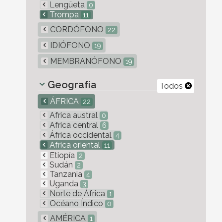
Lengüeta
0
Trompa
11
CORDÓFONO
22
IDIÓFONO
19
MEMBRANÓFONO
19
Geografía
Todos
ÁFRICA
22
Africa austral
0
Africa central
6
África occidental
4
Africa oriental
11
Etiopía
2
Sudán
2
Tanzania
4
Uganda
3
Norte de África
1
Océano Índico
0
AMÉRICA
1