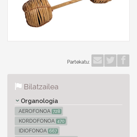
Partekatu:
Bilatzailea
Organologia
AEROFONOA
728
KORDOFONOA
470
IDIOFONOA
667