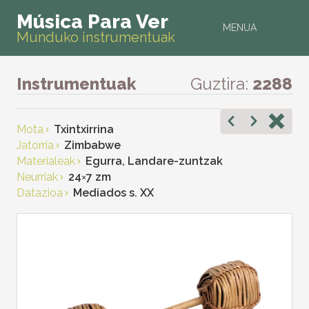
Música Para Ver
MENUA
Munduko instrumentuak
Instrumentuak
Guztira:
2288
Mota
Txintxirrina
Jatorria
Zimbabwe
Materialeak
Egurra, Landare-zuntzak
Neurriak
24
×
7 zm
Datazioa
Mediados s. XX