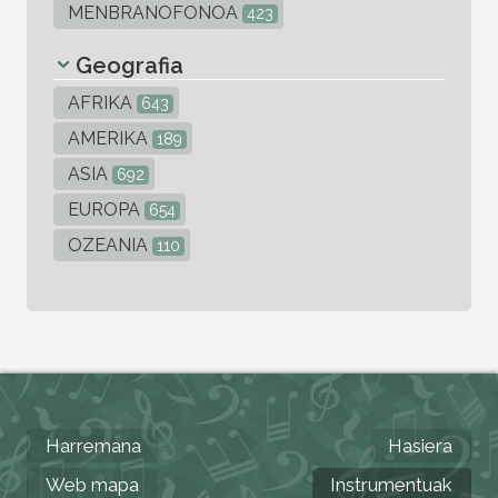
MENBRANOFONOA
423
Geografia
AFRIKA
643
AMERIKA
189
ASIA
692
EUROPA
654
OZEANIA
110
Harremana
Hasiera
Web mapa
Instrumentuak