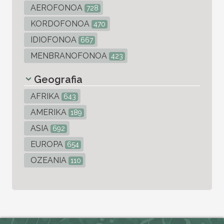
AEROFONOA
728
KORDOFONOA
470
IDIOFONOA
667
MENBRANOFONOA
423
Geografia
AFRIKA
643
AMERIKA
189
ASIA
692
EUROPA
654
OZEANIA
110