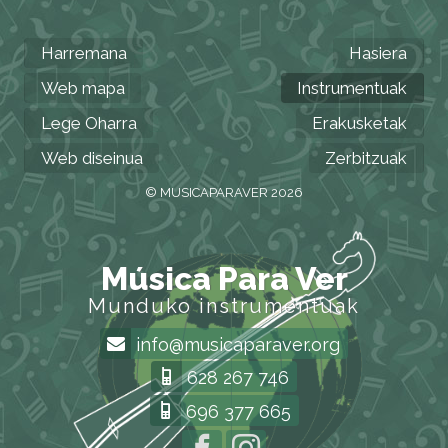
Harremana
Hasiera
Web mapa
Instrumentuak
Lege Oharra
Erakusketak
Web diseinua
Zerbitzuak
© MUSICAPARAVER 2026
Música Para Ver
Munduko instrumentuak
info@musicaparaver.org
628 267 746
696 377 665