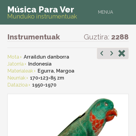
Música Para Ver
MENUA
Munduko instrumentuak
Instrumentuak
Guztira:
2288
Mota
Arraildun danborra
Jatorria
Indonesia
Materialeak
Egurra, Margoa
Neurriak
170
×
123
×
85 zm
Datazioa
1950-1970