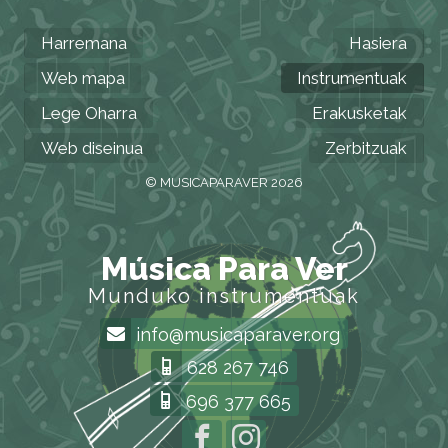
Harremana
Hasiera
Web mapa
Instrumentuak
Lege Oharra
Erakusketak
Web diseinua
Zerbitzuak
© MUSICAPARAVER 2026
Música Para Ver
Munduko instrumentuak
info@musicaparaver.org
628 267 746
696 377 665