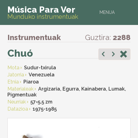
Música Para Ver
MENUA
Munduko instrumentuak
Instrumentuak
Guztira:
2288
Chuó
Mota
Sudur-txirula
Jatorria
Venezuela
Etnia
Piaroa
Materialeak
Argizaria, Egurra, Kainabera, Lumak,
Pigmentuak
Neurriak
57
×
5.5 zm
Datazioa
1975-1985