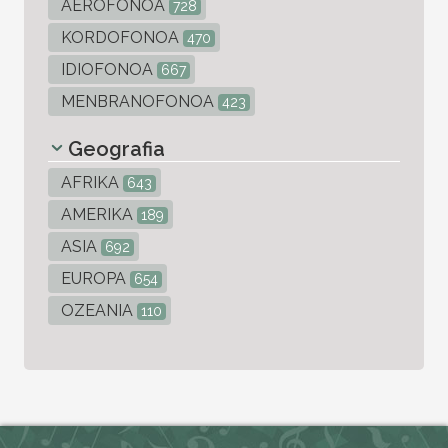
AEROFONOA
728
KORDOFONOA
470
IDIOFONOA
667
MENBRANOFONOA
423
Geografia
AFRIKA
643
AMERIKA
189
ASIA
692
EUROPA
654
OZEANIA
110