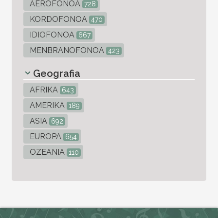
AEROFONOA
728
KORDOFONOA
470
IDIOFONOA
667
MENBRANOFONOA
423
Geografia
AFRIKA
643
AMERIKA
189
ASIA
692
EUROPA
654
OZEANIA
110