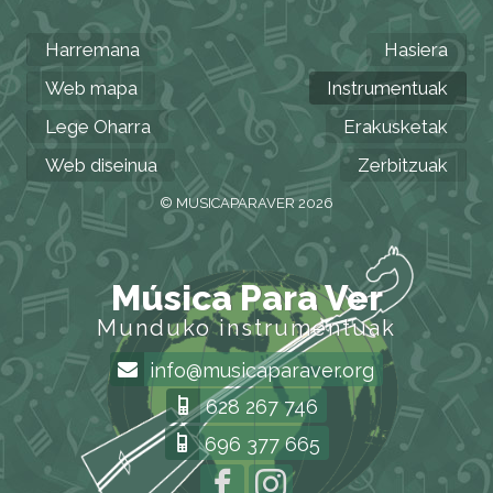
Harremana
Hasiera
Web mapa
Instrumentuak
Lege Oharra
Erakusketak
Web diseinua
Zerbitzuak
© MUSICAPARAVER 2026
Música Para Ver
Munduko instrumentuak
info@musicaparaver.org
628 267 746
696 377 665