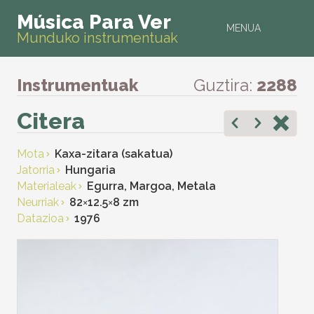
Música Para Ver
MENUA
Munduko instrumentuak
Instrumentuak
Guztira:
2288
Citera
Mota
Kaxa-zitara (sakatua)
Jatorria
Hungaria
Materialeak
Egurra, Margoa, Metala
Neurriak
82
×
12.5
×
8 zm
Datazioa
1976