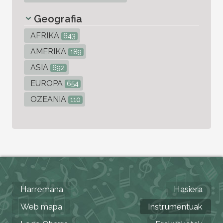
Geografia
AFRIKA
643
AMERIKA
189
ASIA
692
EUROPA
654
OZEANIA
110
Harremana
Hasiera
Web mapa
Instrumentuak