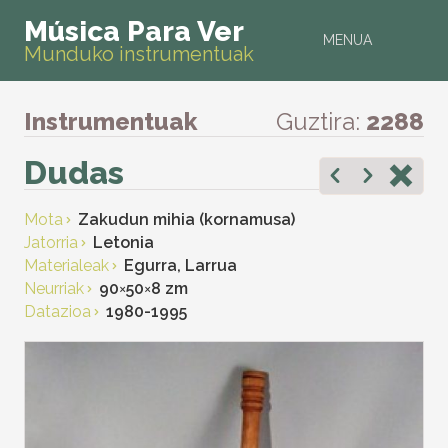
Música Para Ver
MENUA
Munduko instrumentuak
Instrumentuak
Guztira:
2288
Dudas
Mota
Zakudun mihia (kornamusa)
Jatorria
Letonia
Materialeak
Egurra, Larrua
Neurriak
90
×
50
×
8 zm
Datazioa
1980-1995