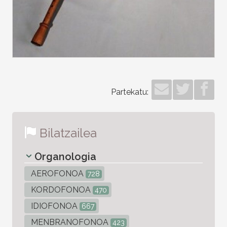
Partekatu:
Bilatzailea
Organologia
AEROFONOA
728
KORDOFONOA
470
IDIOFONOA
667
MENBRANOFONOA
423