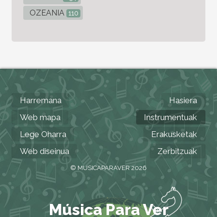
OZEANIA
110
Harremana
Hasiera
Web mapa
Instrumentuak
Lege Oharra
Erakusketak
Web diseinua
Zerbitzuak
© MUSICAPARAVER 2026
Música Para Ver