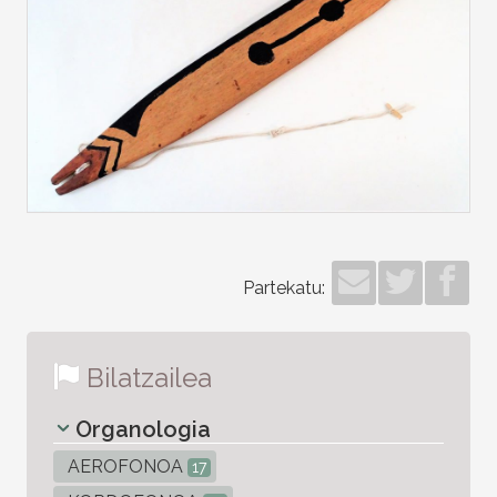
Partekatu:
Bilatzailea
Organologia
AEROFONOA
17