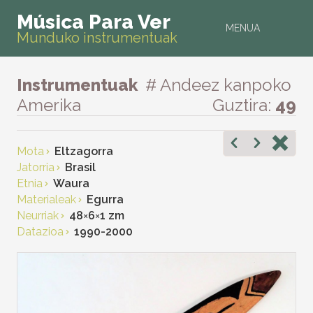
Música Para Ver
MENUA
Munduko instrumentuak
Instrumentuak
# Andeez kanpoko
Amerika
Guztira:
49
Mota
Eltzagorra
Jatorria
Brasil
Etnia
Waura
Materialeak
Egurra
Neurriak
48
×
6
×
1 zm
Datazioa
1990-2000