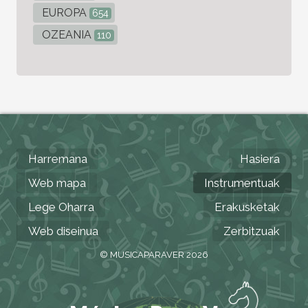
EUROPA
654
OZEANIA
110
Harremana
Hasiera
Web mapa
Instrumentuak
Lege Oharra
Erakusketak
Web diseinua
Zerbitzuak
© MUSICAPARAVER 2026