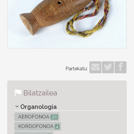
Partekatu:
Bilatzailea
Organologia
AEROFONOA
20
KORDOFONOA
4