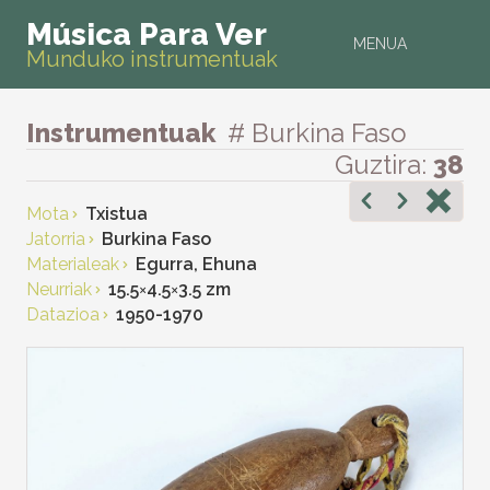
Música Para Ver
MENUA
Munduko instrumentuak
Instrumentuak
# Burkina Faso
Guztira:
38
Mota
Txistua
Jatorria
Burkina Faso
Materialeak
Egurra, Ehuna
Neurriak
15.5
×
4.5
×
3.5 zm
Datazioa
1950-1970