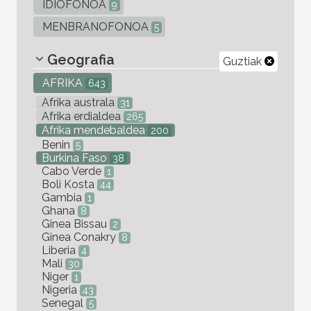
IDIOFONOA
9
MENBRANOFONOA
5
Geografia
Guztiak
AFRIKA
643
Afrika australa
31
Afrika erdialdea
265
Afrika mendebaldea
200
Benin
5
Burkina Faso
38
Cabo Verde
1
Boli Kosta
44
Gambia
1
Ghana
8
Ginea Bissau
2
Ginea Conakry
8
Liberia
4
Mali
30
Niger
1
Nigeria
43
Senegal
5