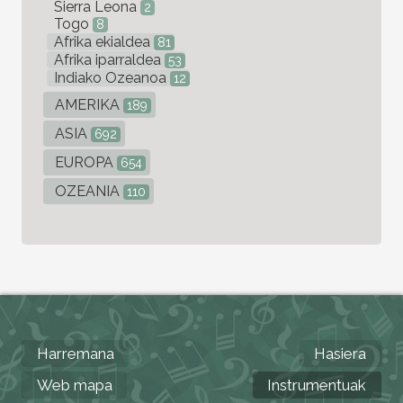
Sierra Leona
2
Togo
8
Afrika ekialdea
81
Afrika iparraldea
53
Indiako Ozeanoa
12
AMERIKA
189
ASIA
692
EUROPA
654
OZEANIA
110
Harremana
Hasiera
Web mapa
Instrumentuak