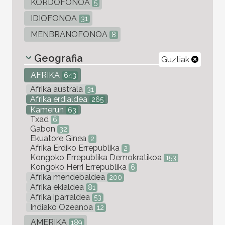
KORDOFONOA
5
IDIOFONOA
31
MENBRANOFONOA
8
Geografia
Guztiak
AFRIKA
643
Afrika australa
31
Afrika erdialdea
265
Kamerun
63
Txad
6
Gabon
32
Ekuatore Ginea
2
Afrika Erdiko Errepublika
2
Kongoko Errepublika Demokratikoa
153
Kongoko Herri Errepublika
6
Afrika mendebaldea
200
Afrika ekialdea
81
Afrika iparraldea
53
Indiako Ozeanoa
12
AMERIKA
189