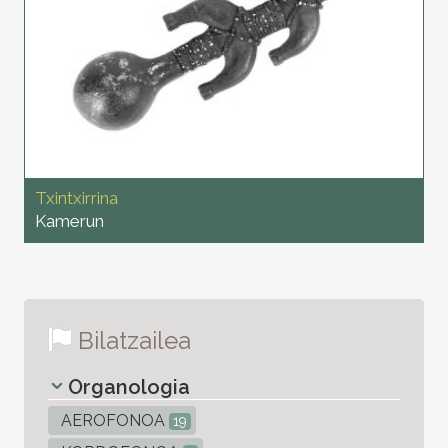
Txintxirrina
Kamerun
Bilatzailea
Organologia
AEROFONOA
19