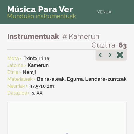
Música Para Ver
MENUA
Munduko instrumentuak
Instrumentuak
# Kamerun
Guztira:
63
Mota
Txintxirrina
Jatorria
Kamerun
Etnia
Namji
Materialeak
Beira-aleak, Egurra, Landare-zuntzak
Neurriak
37,5
×
10 zm
Datazioa
s. XX