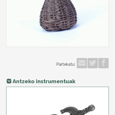
Partekatu:
Antzeko instrumentuak