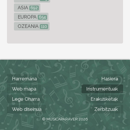
ASIA
692
EUROPA
654
OZEANIA
110
Harremana
Hasiera
Web mapa
Instrumentuak
Lege Oharra
Erakusketak
Web diseinua
Zerbitzuak
© MUSICAPARAVER 2026