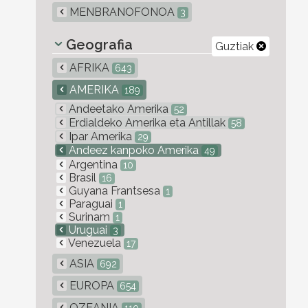
MENBRANOFONOA
3
Geografia
Guztiak
AFRIKA
643
AMERIKA
189
Andeetako Amerika
52
Erdialdeko Amerika eta Antillak
58
Ipar Amerika
29
Andeez kanpoko Amerika
49
Argentina
10
Brasil
16
Guyana Frantsesa
1
Paraguai
1
Surinam
1
Uruguai
3
Venezuela
17
ASIA
692
EUROPA
654
OZEANIA