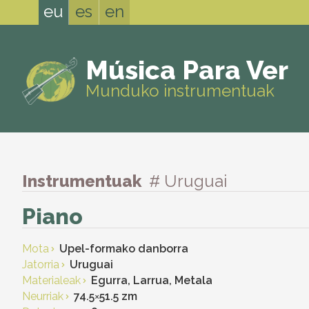
eu
es
en
Música Para Ver
Munduko instrumentuak
Instrumentuak
# Uruguai
Piano
Mota
Upel-formako danborra
Jatorria
Uruguai
Materialeak
Egurra, Larrua, Metala
Neurriak
74.5
×
51.5 zm