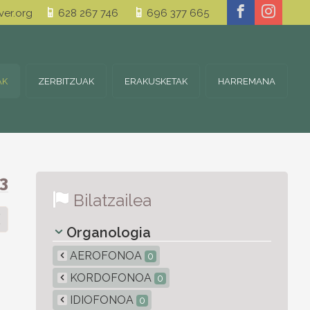
er.org
628 267 746
696 377 665
AK
ZERBITZUAK
ERAKUSKETAK
HARREMANA
3
Bilatzailea
Organologia
AEROFONOA
0
KORDOFONOA
0
IDIOFONOA
0