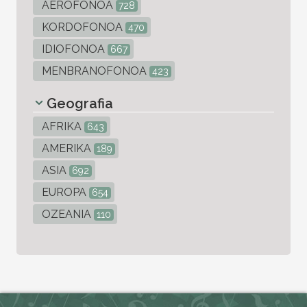
AEROFONOA
728
KORDOFONOA
470
IDIOFONOA
667
MENBRANOFONOA
423
Geografia
AFRIKA
643
AMERIKA
189
ASIA
692
EUROPA
654
OZEANIA
110