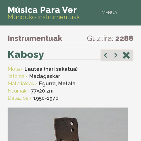
Música Para Ver
MENUA
Munduko instrumentuak
Instrumentuak
Guztira:
2288
Kabosy
Mota
Lautea (hari sakatua)
Jatorria
Madagaskar
Materialeak
Egurra, Metala
Neurriak
77
×
20 zm
Datazioa
1950-1970