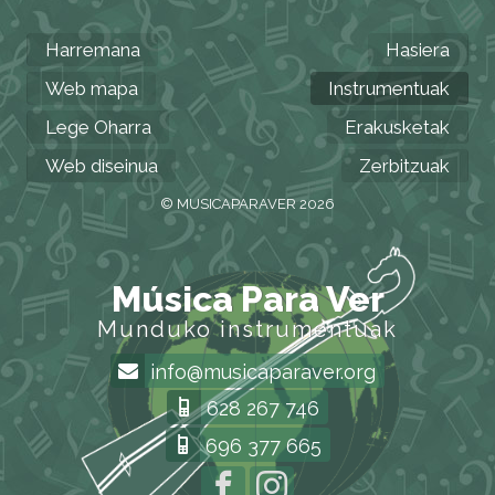
Harremana
Hasiera
Web mapa
Instrumentuak
Lege Oharra
Erakusketak
Web diseinua
Zerbitzuak
© MUSICAPARAVER 2026
Música Para Ver
Munduko instrumentuak
info@musicaparaver.org
628 267 746
696 377 665