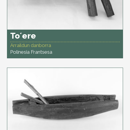
To´ere
Arraildun danborra
Polinesia Frantsesa