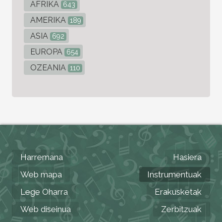
AFRIKA
643
AMERIKA
189
ASIA
692
EUROPA
654
OZEANIA
110
Harremana
Hasiera
Web mapa
Instrumentuak
Lege Oharra
Erakusketak
Web diseinua
Zerbitzuak