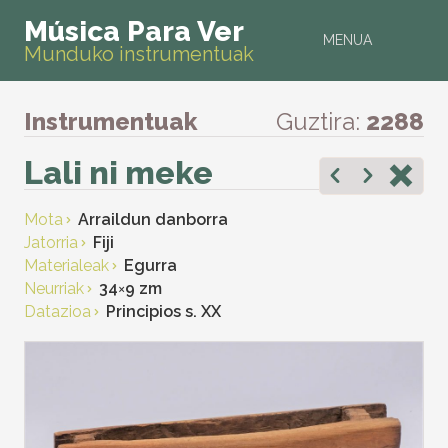
Música Para Ver
MENUA
Munduko instrumentuak
Instrumentuak
Guztira:
2288
Lali ni meke
Mota
Arraildun danborra
Jatorria
Fiji
Materialeak
Egurra
Neurriak
34
×
9 zm
Datazioa
Principios s. XX