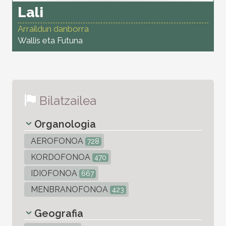
Lali
Arraildun danborra
Wallis eta Futuna
Bilatzailea
Organologia
AEROFONOA
728
KORDOFONOA
470
IDIOFONOA
667
MENBRANOFONOA
423
Geografia