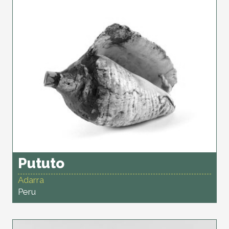
Pututo
Adarra
Peru