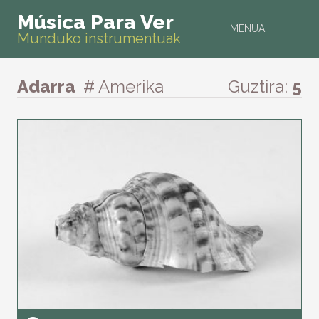
Música Para Ver
MENUA
Munduko instrumentuak
Adarra
# Amerika
Guztira:
5