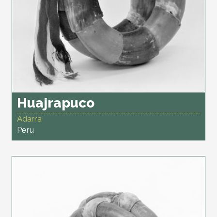
Huajrapuco
Adarra
Peru