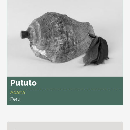
Pututo
Adarra
Peru