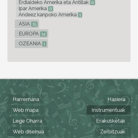
Erdialdeko Amerika eta Antillak
0
Ipar Amerika
0
Andeez kanpoko Amerika
1
ASIA
15
EUROPA
14
OZEANIA
1
Harremana
Hasiera
Web mapa
Instrumentuak
Lege Oharra
Erakusketak
Web diseinua
Zerbitzuak