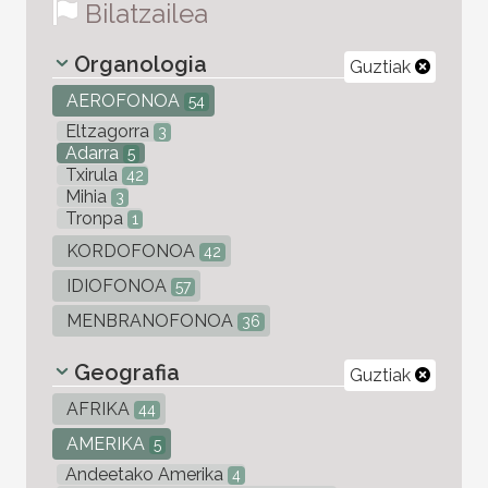
Bilatzailea
Organologia
Guztiak
AEROFONOA
54
Eltzagorra
3
Adarra
5
Txirula
42
Mihia
3
Tronpa
1
KORDOFONOA
42
IDIOFONOA
57
MENBRANOFONOA
36
Geografia
Guztiak
AFRIKA
44
AMERIKA
5
Andeetako Amerika
4