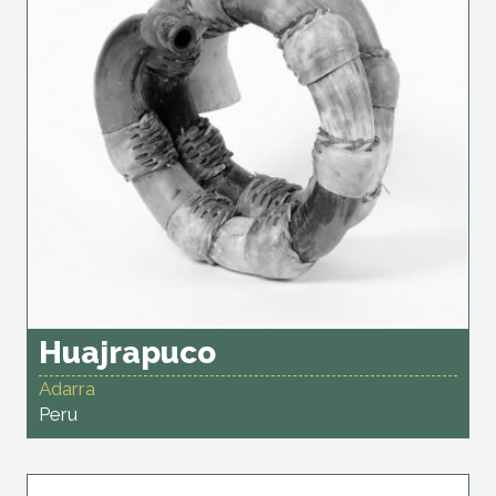
Huajrapuco
Adarra
Peru