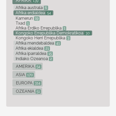
AFRIKA
139
Afrika australa
6
Afrika erdialdea
54
Kamerun
19
Txad
1
Afrika Erdiko Errepublika
1
Kongoko Errepublika Demokratikoa
30
Kongoko Herri Errepublika
3
Afrika mendebaldea
41
Afrika ekialdea
21
Afrika iparraldea
15
Indiako Ozeanoa
2
AMERIKA
54
ASIA
170
EUROPA
314
OZEANIA
51