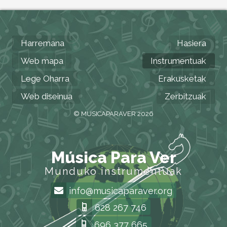
Harremana
Hasiera
Web mapa
Instrumentuak
Lege Oharra
Erakusketak
Web diseinua
Zerbitzuak
© MUSICAPARAVER 2026
Música Para Ver
Munduko instrumentuak
info@musicaparaver.org
628 267 746
696 377 665