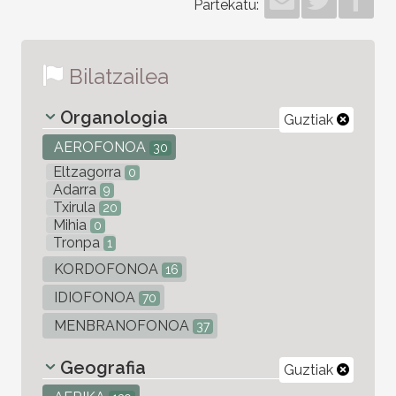
Partekatu:
Bilatzailea
Organologia
Guztiak
AEROFONOA
30
Eltzagorra
0
Adarra
9
Txirula
20
Mihia
0
Tronpa
1
KORDOFONOA
16
IDIOFONOA
70
MENBRANOFONOA
37
Geografia
Guztiak