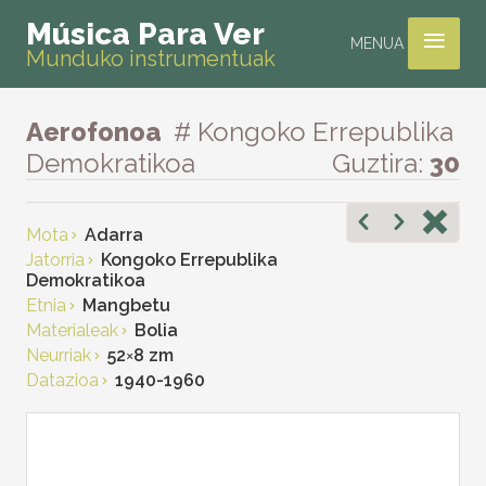
≡
Música Para Ver
MENUA
Munduko instrumentuak
Aerofonoa
# Kongoko Errepublika
Demokratikoa
Guztira:
30
Mota
Adarra
Jatorria
Kongoko Errepublika
Demokratikoa
Etnia
Mangbetu
Materialeak
Bolia
Neurriak
52
×
8 zm
Datazioa
1940-1960