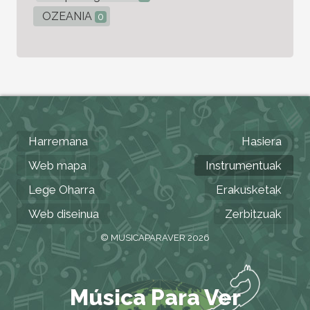
OZEANIA
0
Harremana
Hasiera
Web mapa
Instrumentuak
Lege Oharra
Erakusketak
Web diseinua
Zerbitzuak
© MUSICAPARAVER 2026
Música Para Ver