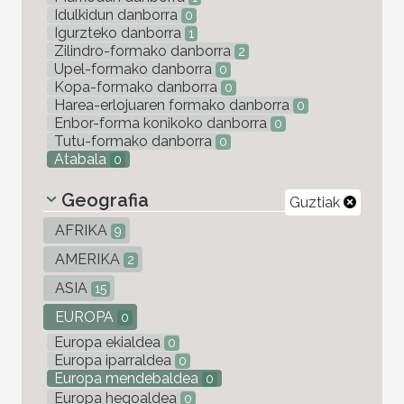
Idulkidun danborra
0
Igurzteko danborra
1
Zilindro-formako danborra
2
Upel-formako danborra
0
Kopa-formako danborra
0
Harea-erlojuaren formako danborra
0
Enbor-forma konikoko danborra
0
Tutu-formako danborra
0
Atabala
0
Geografia
Guztiak
AFRIKA
9
AMERIKA
2
ASIA
15
EUROPA
0
Europa ekialdea
0
Europa iparraldea
0
Europa mendebaldea
0
Europa hegoaldea
0