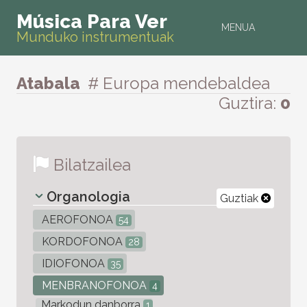
Música Para Ver
MENUA
Munduko instrumentuak
Atabala
# Europa mendebaldea
Guztira:
0
Bilatzailea
Organologia
Guztiak
AEROFONOA
54
KORDOFONOA
28
IDIOFONOA
35
MENBRANOFONOA
4
Markodun danborra
1