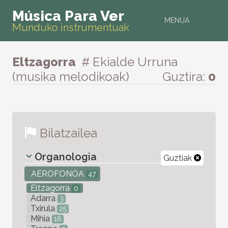
Música Para Ver
MENUA
Munduko instrumentuak
Eltzagorra
# Ekialde Urruna
(musika melodikoak)
Guztira:
0
Bilatzailea
Organologia
Guztiak
AEROFONOA
47
Eltzagorra
0
Adarra
3
Txirula
25
Mihia
16