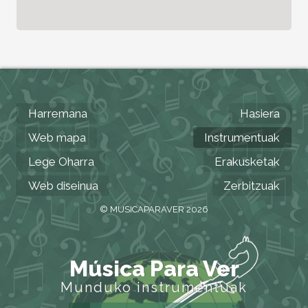
Harremana
Hasiera
Web mapa
Instrumentuak
Lege Oharra
Erakusketak
Web diseinua
Zerbitzuak
© MUSICAPARAVER 2026
Música Para Ver
Munduko instrumentuak