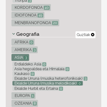
Tronpa
3
KORDOFONOA
40
IDIOFONOA
49
MENBRANOFONOA
20
Geografia
Guztiak
AFRIKA
0
AMERIKA
3
ASIA
3
Erdialdeko Asia
0
Asia hegoaldea eta Himalaia
0
Kaukaso
0
Ekialde Urruna (musika heterofonikoak)
3
Ekialde Urruna (musika melodikoak)
0
Ekialde Hurbil eta Ertaina
0
EUROPA
1
OZEANIA
8