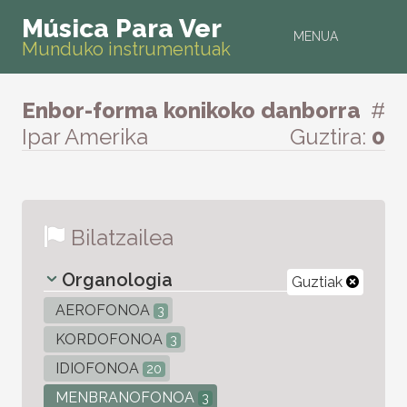
Música Para Ver
MENUA
Munduko instrumentuak
Enbor-forma konikoko danborra
#
Ipar Amerika
Guztira:
0
Bilatzailea
Organologia
Guztiak
AEROFONOA
3
KORDOFONOA
3
IDIOFONOA
20
MENBRANOFONOA
3