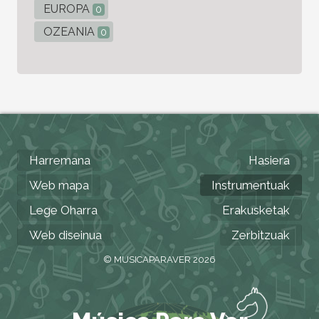
EUROPA
0
OZEANIA
0
Harremana
Hasiera
Web mapa
Instrumentuak
Lege Oharra
Erakusketak
Web diseinua
Zerbitzuak
© MUSICAPARAVER 2026