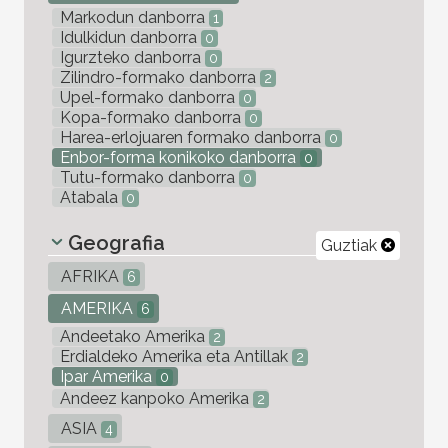
Markodun danborra
1
Idulkidun danborra
0
Igurzteko danborra
0
Zilindro-formako danborra
2
Upel-formako danborra
0
Kopa-formako danborra
0
Harea-erlojuaren formako danborra
0
Enbor-forma konikoko danborra
0
Tutu-formako danborra
0
Atabala
0
Geografia
Guztiak
AFRIKA
6
AMERIKA
6
Andeetako Amerika
2
Erdialdeko Amerika eta Antillak
2
Ipar Amerika
0
Andeez kanpoko Amerika
2
ASIA
4