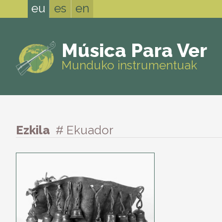
eu
es
en
Música Para Ver
Munduko instrumentuak
Ezkila
# Ekuador