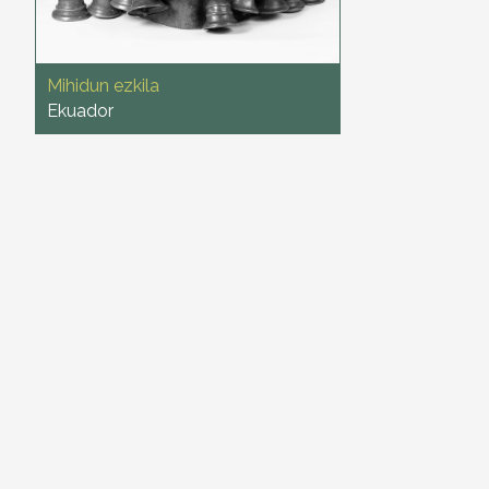
Mihidun ezkila
Ekuador