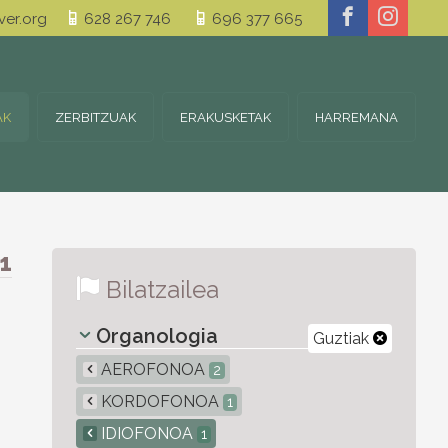
er.org
628 267 746
696 377 665
AK
ZERBITZUAK
ERAKUSKETAK
HARREMANA
1
Bilatzailea
Organologia
Guztiak
AEROFONOA
2
KORDOFONOA
1
IDIOFONOA
1