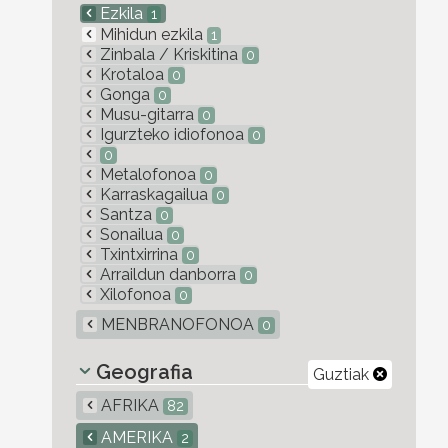
Ezkila
1
Mihidun ezkila
1
Zinbala / Kriskitina
0
Krotaloa
0
Gonga
0
Musu-gitarra
0
Igurzteko idiofonoa
0
0
Metalofonoa
0
Karraskagailua
0
Santza
0
Sonailua
0
Txintxirrina
0
Arraildun danborra
0
Xilofonoa
0
MENBRANOFONOA
0
Geografia
Guztiak
AFRIKA
82
AMERIKA
2