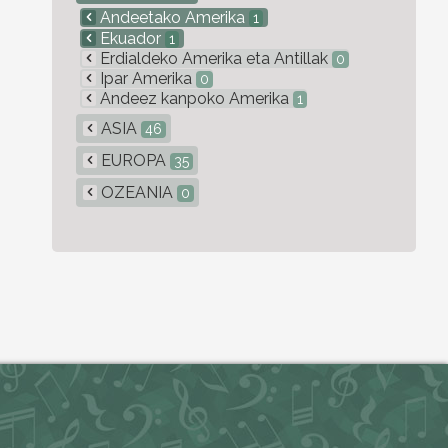
Andeetako Amerika
1
Ekuador
1
Erdialdeko Amerika eta Antillak
0
Ipar Amerika
0
Andeez kanpoko Amerika
1
ASIA
46
EUROPA
35
OZEANIA
0