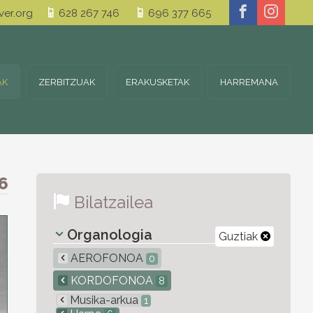
er.org
628 267 746
696 377 665
AK
ZERBITZUAK
ERAKUSKETAK
HARREMANA
6
Bilatzailea
Organologia
Guztiak
AEROFONOA
0
KORDOFONOA
8
Musika-arkua
1