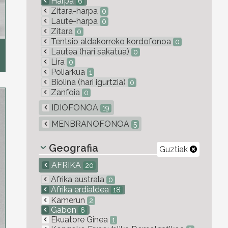
Harpa
6
Zitara-harpa
0
Laute-harpa
0
Zitara
0
Tentsio aldakorreko kordofonoa
0
Lautea (hari sakatua)
0
Lira
0
Poliarkua
1
Biolina (hari igurtzia)
0
Zanfoia
0
IDIOFONOA
19
MENBRANOFONOA
5
Geografia
Guztiak
AFRIKA
20
Afrika australa
0
Afrika erdialdea
18
Kamerun
2
Gabon
6
Ekuatore Ginea
1