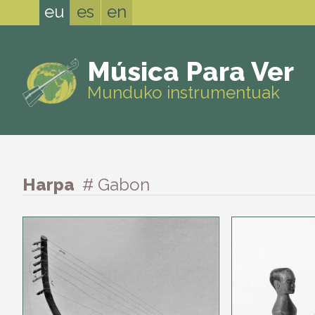
eu
es
en
Música Para Ver
Munduko instrumentuak
Harpa
# Gabon