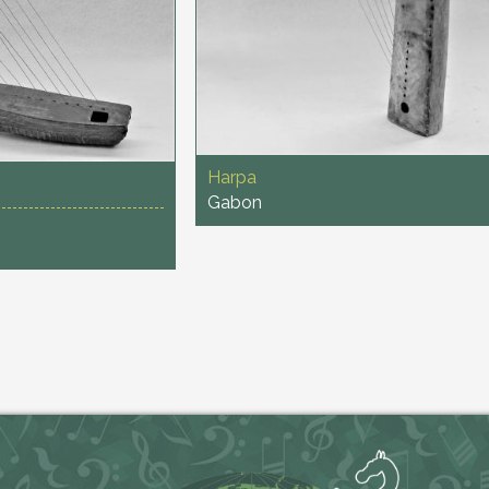
Harpa
i
Gabon