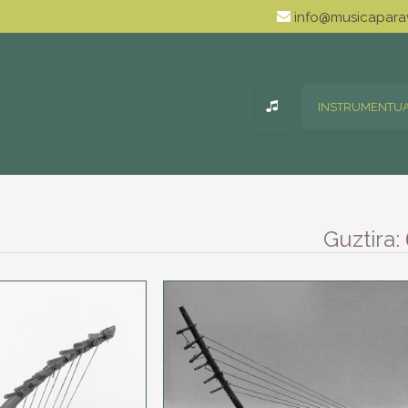
info@musicaparav
INSTRUMENTU
Guztira: