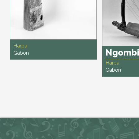
Harpa
Ngomb
Gabon
Harpa
Gabon