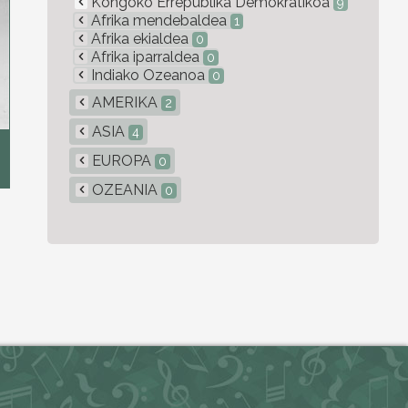
Kongoko Errepublika Demokratikoa
9
Afrika mendebaldea
1
Afrika ekialdea
0
Afrika iparraldea
0
Indiako Ozeanoa
0
AMERIKA
2
ASIA
4
EUROPA
0
OZEANIA
0