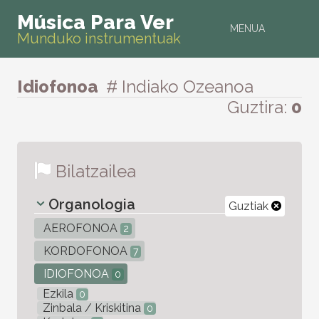
Música Para Ver
MENUA
Munduko instrumentuak
Idiofonoa
# Indiako Ozeanoa
Guztira:
0
Bilatzailea
Organologia
Guztiak
AEROFONOA
2
KORDOFONOA
7
IDIOFONOA
0
Ezkila
0
Zinbala / Kriskitina
0