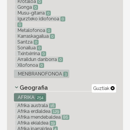
Krotaloa
0
Gonga
0
Musu-gitarra
0
Igurzteko idiofonoa
0
0
Metalofonoa
0
Karraskagailua
0
Santza
0
Sonailua
0
Txintxirrina
0
Arraildun danborra
0
Xilofonoa
0
MENBRANOFONOA
3
Geografia
Guztiak
AFRIKA
254
Afrika australa
16
Afrika erdialdea
129
Afrika mendebaldea
86
Afrika ekialdea
19
Afrika iparraldea
4