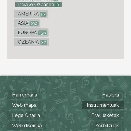
Indiako Ozeanoa
0
AMERIKA
57
ASIA
190
EUROPA
136
OZEANIA
30
Harremana
Hasiera
Web mapa
Instrumentuak
Lege Oharra
Erakusketak
Web diseinua
Zerbitzuak