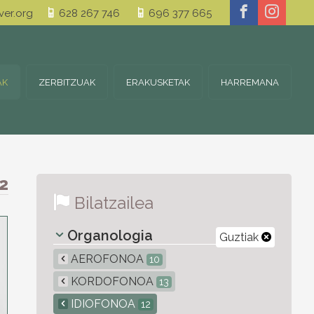
er.org
628 267 746
696 377 665
AK
ZERBITZUAK
ERAKUSKETAK
HARREMANA
2
Bilatzailea
Organologia
Guztiak
AEROFONOA
10
KORDOFONOA
13
IDIOFONOA
12