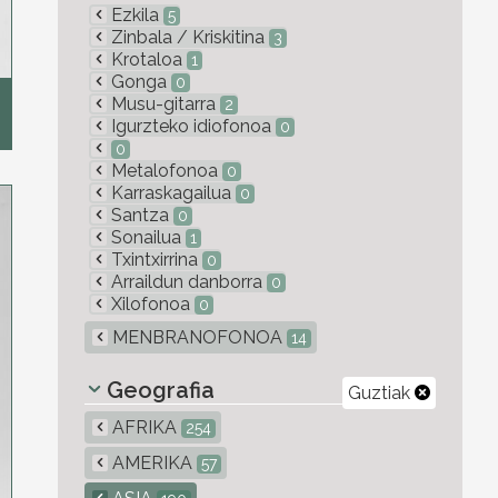
Ezkila
5
Zinbala / Kriskitina
3
Krotaloa
1
Gonga
0
Musu-gitarra
2
Igurzteko idiofonoa
0
0
Metalofonoa
0
Karraskagailua
0
Santza
0
Sonailua
1
Txintxirrina
0
Arraildun danborra
0
Xilofonoa
0
MENBRANOFONOA
14
Geografia
Guztiak
AFRIKA
254
AMERIKA
57