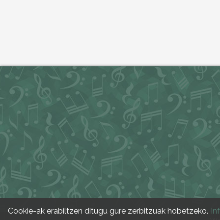
Cookie-ak erabiltzen ditugu gure zerbitzuak hobetzeko.
In