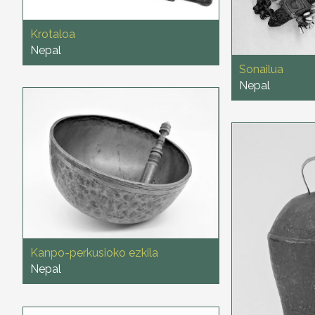
Krotaloa
Nepal
Sonailua
Nepal
Kanpo-perkusioko ezkila
Nepal