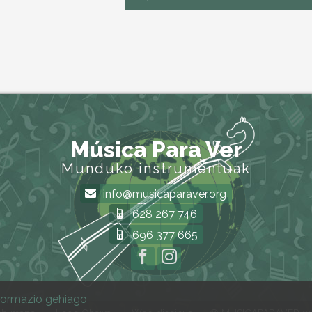
Música Para Ver
Munduko instrumentuak
info@musicaparaver.org
628 267 746
696 377 665
formazio gehiago