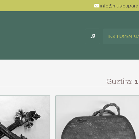
info@musicaparav
INSTRUMENTU
Guztira:
1