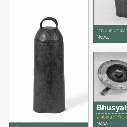
Mihidun ezkila
Nepal
Bhusya
Zinbala / Krisk
Nepal