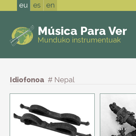
eu
es
en
Música Para Ver
Munduko instrumentuak
Idiofonoa
# Nepal