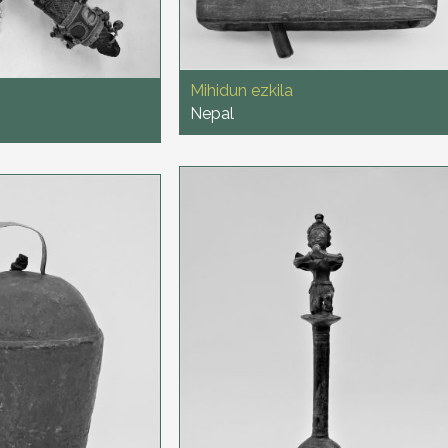
Mihidun ezkila
Nepal