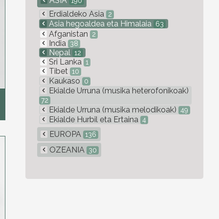
ASIA
190
Erdialdeko Asia
2
Asia hegoaldea eta Himalaia
63
Afganistan
2
India
38
Nepal
12
Sri Lanka
1
Tibet
10
Kaukaso
0
Ekialde Urruna (musika heterofonikoak)
72
Ekialde Urruna (musika melodikoak)
49
Ekialde Hurbil eta Ertaina
4
EUROPA
136
OZEANIA
30