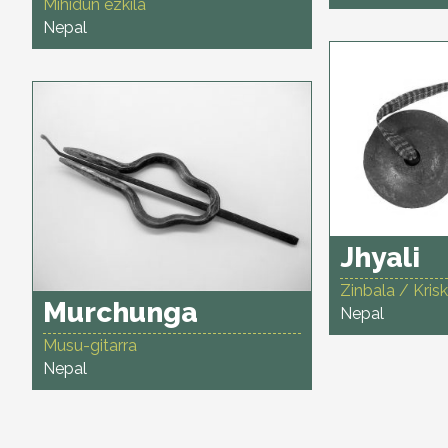
Mihidun ezkila
Nepal
Jhyali
Zinbala / Krisk
Murchunga
Nepal
Musu-gitarra
Nepal