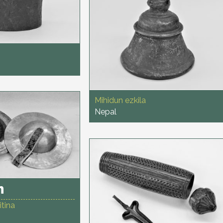
Mihidun ezkila
Nepal
h
itina