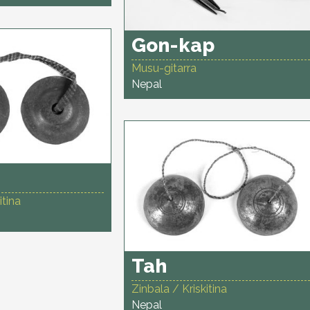
Gon-kap
Musu-gitarra
Nepal
itina
Tah
Zinbala / Kriskitina
Nepal