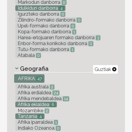
Markodun danborra
0
Idulkidun danborra
4
Igurzteko danborra
0
Zilindro-formako danborra
0
Upel-formako danborra
0
Kopa-formako danborra
1
Harea-erlojuaren formako danborra
3
Enbor-forma konikoko danborra
0
Tutu-formako danborra
1
Atabala
0
Geografia
Guztiak
AFRIKA
47
Afrika australa
2
Afrika erdialdea
24
Afrika mendebaldea
14
Afrika ekialdea
6
Mozambike
2
Tanzania
4
Afrika iparraldea
1
Indiako Ozeanoa
0