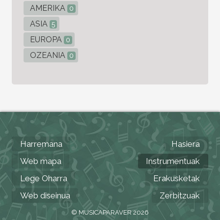
AMERIKA
0
ASIA
5
EUROPA
0
OZEANIA
0
Harremana
Hasiera
Web mapa
Instrumentuak
Lege Oharra
Erakusketak
Web diseinua
Zerbitzuak
© MUSICAPARAVER 2026