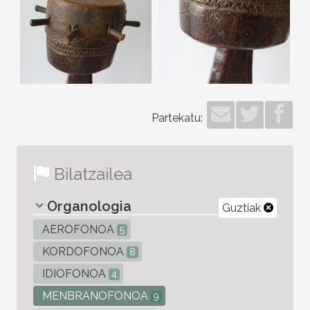
Partekatu:
Bilatzailea
Organologia
Guztiak
AEROFONOA
5
KORDOFONOA
8
IDIOFONOA
4
MENBRANOFONOA
9