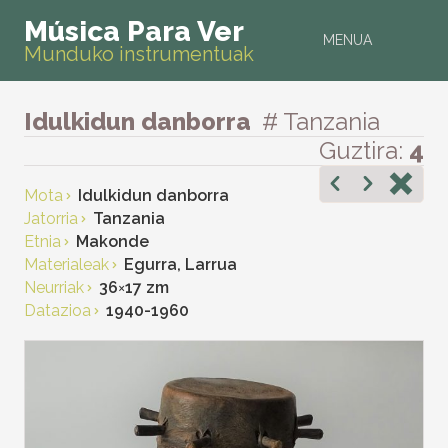
Música Para Ver
MENUA
Munduko instrumentuak
Idulkidun danborra
# Tanzania
Guztira:
4
Mota
Idulkidun danborra
Jatorria
Tanzania
Etnia
Makonde
Materialeak
Egurra, Larrua
Neurriak
36
×
17 zm
Datazioa
1940-1960