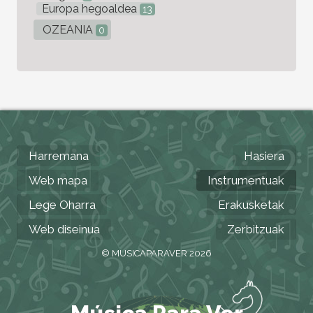
Europa hegoaldea
13
OZEANIA
0
Harremana
Hasiera
Web mapa
Instrumentuak
Lege Oharra
Erakusketak
Web diseinua
Zerbitzuak
© MUSICAPARAVER 2026