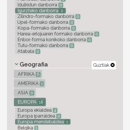
Idulkidun danborra
0
Igurzteko danborra
0
Zilindro-formako danborra
0
Upel-formako danborra
0
Kopa-formako danborra
0
Harea-erlojuaren formako danborra
0
Enbor-forma konikoko danborra
0
Tutu-formako danborra
0
Atabala
0
Geografia
Guztiak
AFRIKA
6
AMERIKA
1
ASIA
0
EUROPA
18
Europa ekialdea
4
Europa iparraldea
0
Europa mendebaldea
1
Belgika
1