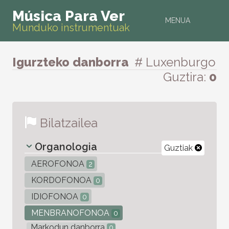
Música Para Ver
MENUA
Munduko instrumentuak
Igurzteko danborra
# Luxenburgo
Guztira:
0
Bilatzailea
Organologia
Guztiak
AEROFONOA
2
KORDOFONOA
0
IDIOFONOA
0
MENBRANOFONOA
0
Markodun danborra
0