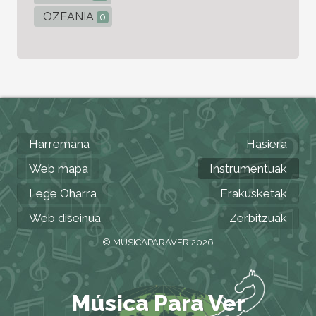
OZEANIA
0
Harremana
Hasiera
Web mapa
Instrumentuak
Lege Oharra
Erakusketak
Web diseinua
Zerbitzuak
© MUSICAPARAVER 2026
Música Para Ver