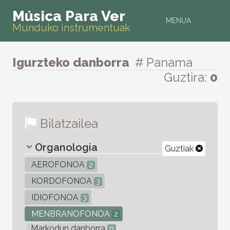
Música Para Ver
MENUA
Munduko instrumentuak
Igurzteko danborra
# Panama
Guztira:
0
Bilatzailea
Organologia
Guztiak
AEROFONOA
2
KORDOFONOA
3
IDIOFONOA
3
MENBRANOFONOA
2
Markodun danborra
0