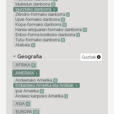
Idulkidun danborra
0
Igurzteko danborra
0
Zilindro-formako danborra
1
Upel-formako danborra
0
Kopa-formako danborra
0
Harea-erlojuaren formako danborra
0
Enbor-forma konikoko danborra
1
Tutu-formako danborra
0
Atabala
0
Geografia
Guztiak
AFRIKA
6
AMERIKA
1
Andeetako Amerika
0
Erdialdeko Amerika eta Antillak
0
Ipar Amerika
0
Andeez kanpoko Amerika
1
ASIA
0
EUROPA
18