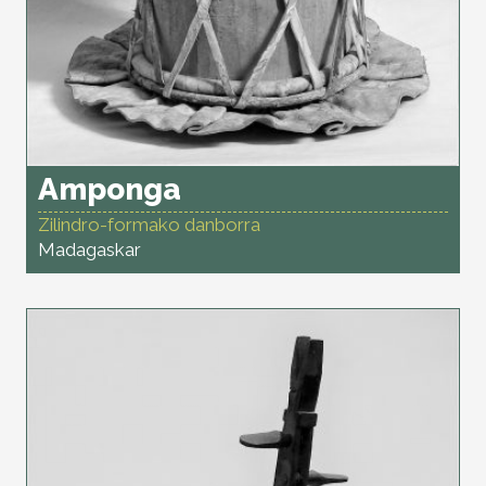
Amponga
Zilindro-formako danborra
Madagaskar