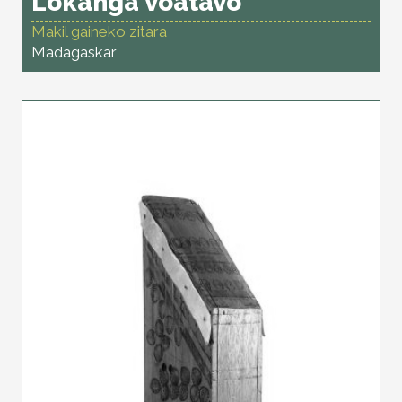
Lokanga voatavo
Makil gaineko zitara
Madagaskar