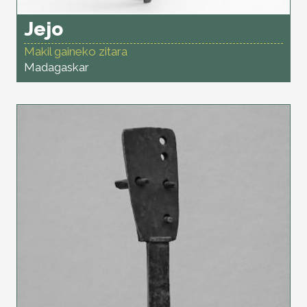
Jejo
Makil gaineko zitara
Madagaskar