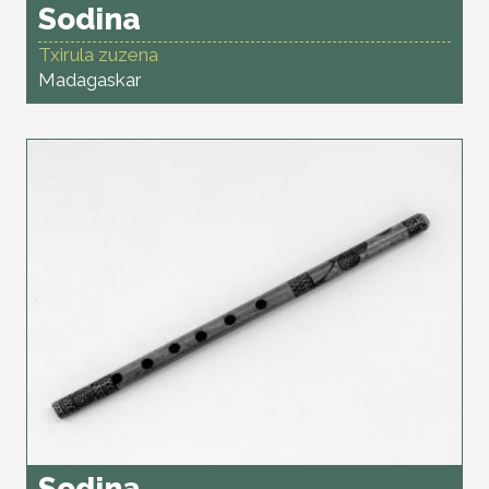
Sodina
Txirula zuzena
Madagaskar
Sodina