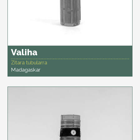
Valiha
Zitara tubularra
Madagaskar