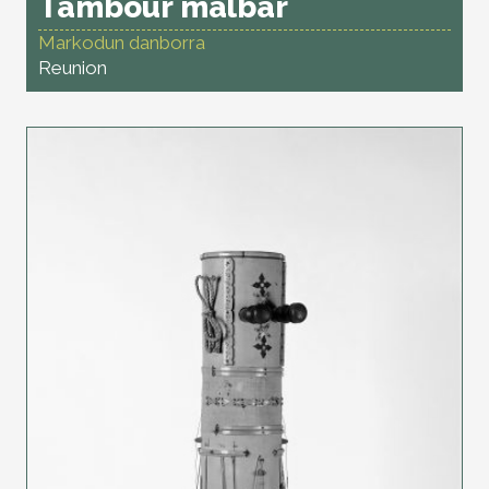
Tambour malbar
Markodun danborra
Reunion