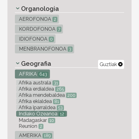
Organologia
AEROFONOA
2
KORDOFONOA
7
IDIOFONOA
0
MENBRANOFONOA
3
Geografia
Guztiak
AFRIKA
643
Afrika australa
31
Afrika erdialdea
265
Afrika mendebaldea
200
Afrika ekialdea
81
Afrika iparraldea
53
Indiako Ozeanoa
12
Madagaskar
10
Reunion
2
AMERIKA
189