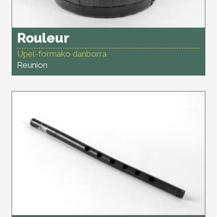
Rouleur
Upel-formako danborra
Reunion