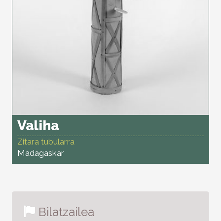
Valiha
Zitara tubularra
Madagaskar
Bilatzailea