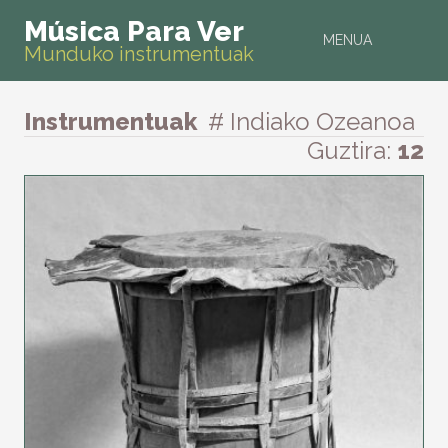
Música Para Ver
MENUA
Munduko instrumentuak
Instrumentuak
# Indiako Ozeanoa
Guztira:
12