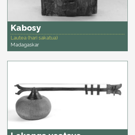
Kabosy
Lautea (hari sakatua)
Madagaskar