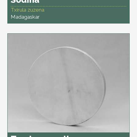
Txirula zuzena
Madagaskar