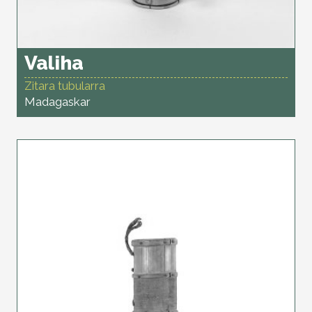
Valiha
Zitara tubularra
Madagaskar