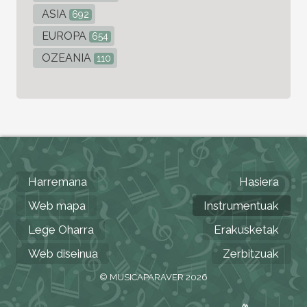
ASIA
692
EUROPA
654
OZEANIA
110
Harremana
Hasiera
Web mapa
Instrumentuak
Lege Oharra
Erakusketak
Web diseinua
Zerbitzuak
© MUSICAPARAVER 2026