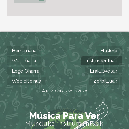
Harremana
Hasiera
Web mapa
Instrumentuak
Lege Oharra
Erakusketak
Web diseinua
Zerbitzuak
© MUSICAPARAVER 2026
Música Para Ver
Munduko instrumentuak