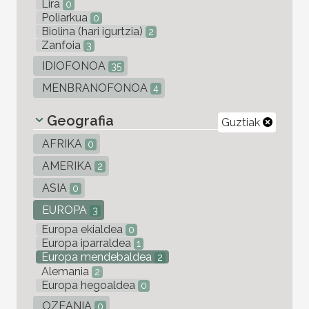
Lira
0
Poliarkua
0
Biolina (hari igurtzia)
2
Zanfoia
3
IDIOFONOA
35
MENBRANOFONOA
4
Geografia
Guztiak
AFRIKA
0
AMERIKA
2
ASIA
0
EUROPA
3
Europa ekialdea
0
Europa iparraldea
1
Europa mendebaldea
2
Alemania
2
Europa hegoaldea
0
OZEANIA
0