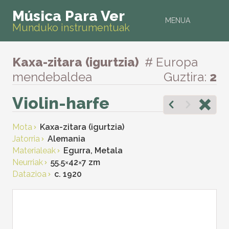
Música Para Ver
MENUA
Munduko instrumentuak
Kaxa-zitara (igurtzia)
# Europa
mendebaldea
Guztira:
2
Violin-harfe
Mota
Kaxa-zitara (igurtzia)
Jatorria
Alemania
Materialeak
Egurra, Metala
Neurriak
55.5
×
42
×
7 zm
Datazioa
c. 1920