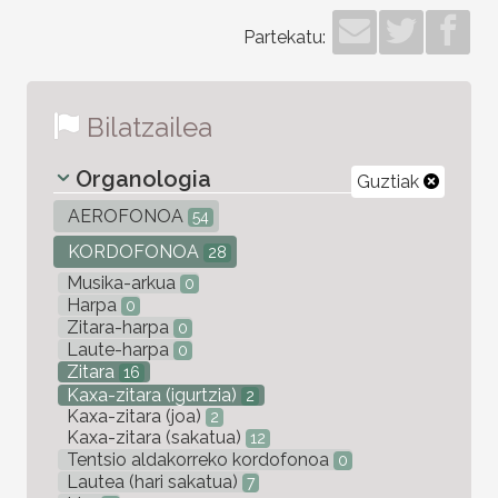
Partekatu:
Bilatzailea
Organologia
Guztiak
AEROFONOA
54
KORDOFONOA
28
Musika-arkua
0
Harpa
0
Zitara-harpa
0
Laute-harpa
0
Zitara
16
Kaxa-zitara (igurtzia)
2
Kaxa-zitara (joa)
2
Kaxa-zitara (sakatua)
12
Tentsio aldakorreko kordofonoa
0
Lautea (hari sakatua)
7