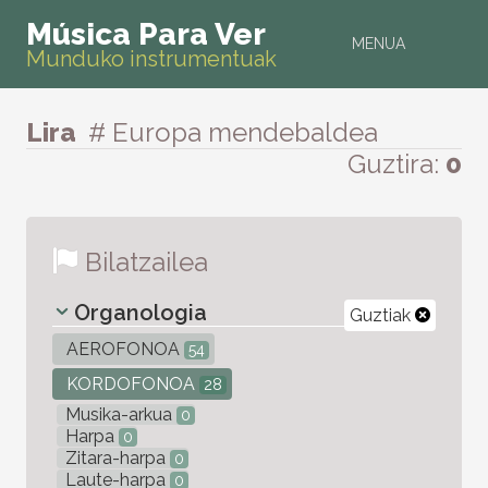
Música Para Ver
MENUA
Munduko instrumentuak
Lira
# Europa mendebaldea
Guztira:
0
Bilatzailea
Organologia
Guztiak
AEROFONOA
54
KORDOFONOA
28
Musika-arkua
0
Harpa
0
Zitara-harpa
0
Laute-harpa
0