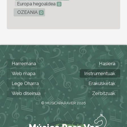
Europa hegoaldea
0
OZEANIA
0
Harremana
Hasiera
Web mapa
Instrumentuak
Lege Oharra
Erakusketak
Web diseinua
Zerbitzuak
© MUSICAPARAVER 2026