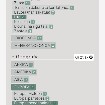
Zitara
16
Tentsio aldakorreko kordofonoa
0
Lautea (hari sakatua)
7
Lira
0
Poliarkua
0
Biolina (hari igurtzia)
2
Zanfoia
3
IDIOFONOA
35
MENBRANOFONOA
4
Geografia
Guztiak
AFRIKA
9
AMERIKA
0
ASIA
0
EUROPA
0
Europa ekialdea
0
Europa iparraldea
0
Europa mendebaldea
0