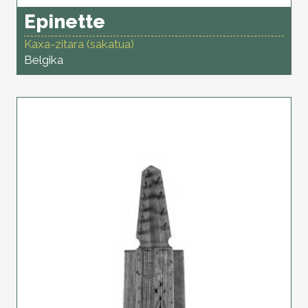
Epinette
Kaxa-zitara (sakatua)
Belgika