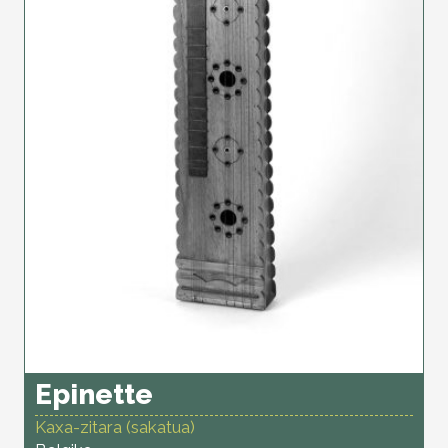
Epinette
Kaxa-zitara (sakatua)