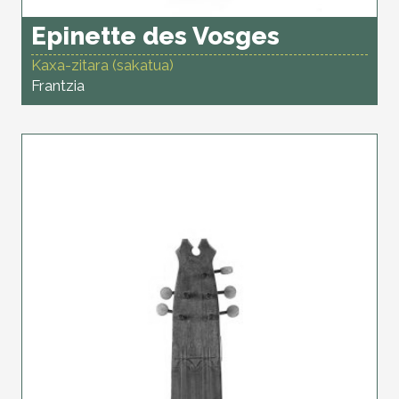
Epinette des Vosges
Kaxa-zitara (sakatua)
Frantzia