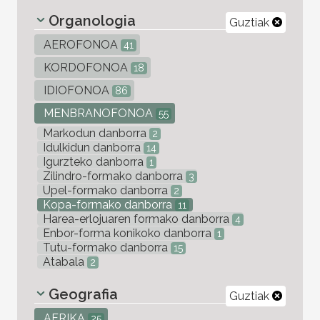
Organologia
Guztiak
AEROFONOA
41
KORDOFONOA
18
IDIOFONOA
86
MENBRANOFONOA
55
Markodun danborra
2
Idulkidun danborra
14
Igurzteko danborra
1
Zilindro-formako danborra
3
Upel-formako danborra
2
Kopa-formako danborra
11
Harea-erlojuaren formako danborra
4
Enbor-forma konikoko danborra
1
Tutu-formako danborra
15
Atabala
2
Geografia
Guztiak
AFRIKA
25