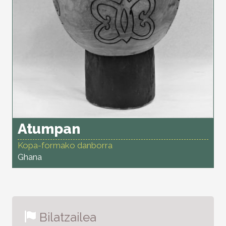
Atumpan
Kopa-formako danborra
Ghana
Bilatzailea