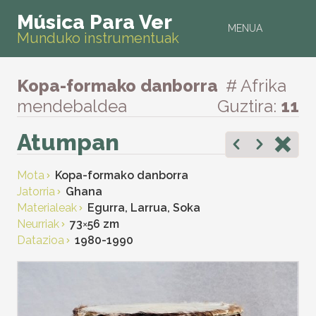
Música Para Ver
MENUA
Munduko instrumentuak
Kopa-formako danborra
# Afrika
mendebaldea
Guztira:
11
Atumpan
Mota
Kopa-formako danborra
Jatorria
Ghana
Materialeak
Egurra, Larrua, Soka
Neurriak
73
×
56 zm
Datazioa
1980-1990