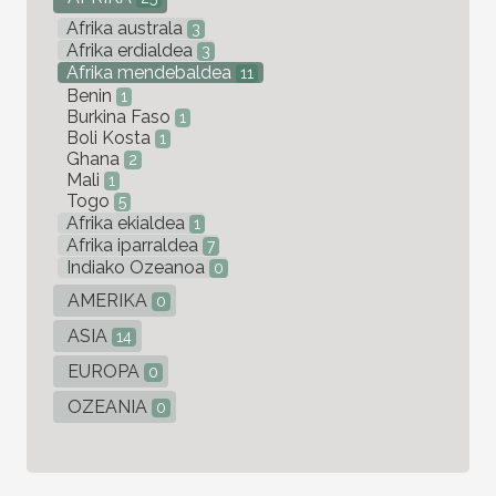
Afrika australa
3
Afrika erdialdea
3
Afrika mendebaldea
11
Benin
1
Burkina Faso
1
Boli Kosta
1
Ghana
2
Mali
1
Togo
5
Afrika ekialdea
1
Afrika iparraldea
7
Indiako Ozeanoa
0
AMERIKA
0
ASIA
14
EUROPA
0
OZEANIA
0