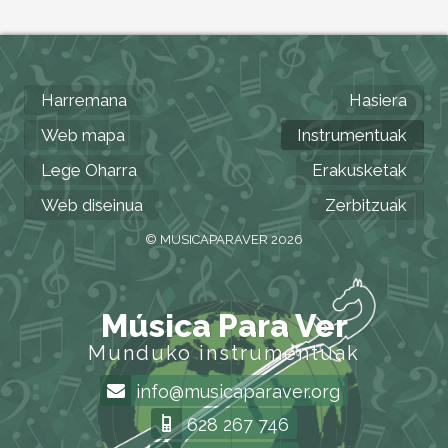
Harremana
Hasiera
Web mapa
Instrumentuak
Lege Oharra
Erakusketak
Web diseinua
Zerbitzuak
© MUSICAPARAVER 2026
Música Para Ver
Munduko instrumentuak
info@musicaparaver.org
628 267 746