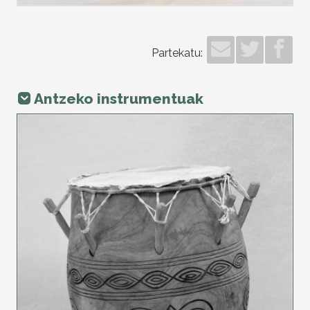
Partekatu:
Antzeko instrumentuak