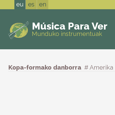
eu
es
en
Música Para Ver
Munduko instrumentuak
Kopa-formako danborra
# Amerika