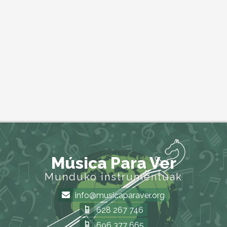
Música Para Ver
Munduko instrumentuak
info@musicaparaver.org
628 267 746
696 377 665