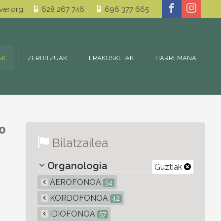
er.org
628 267 746
696 377 665
AK
ZERBITZUAK
ERAKUSKETAK
HARREMANA
0
Bilatzailea
Organologia
Guztiak
AEROFONOA
54
KORDOFONOA
42
IDIOFONOA
57