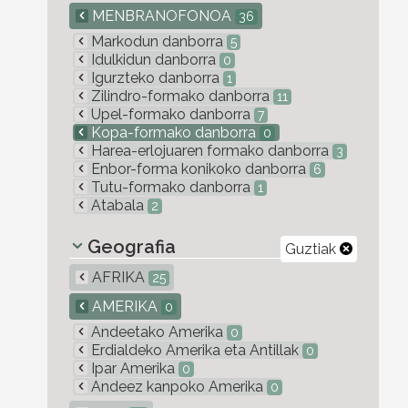
MENBRANOFONOA
36
Markodun danborra
5
Idulkidun danborra
0
Igurzteko danborra
1
Zilindro-formako danborra
11
Upel-formako danborra
7
Kopa-formako danborra
0
Harea-erlojuaren formako danborra
3
Enbor-forma konikoko danborra
6
Tutu-formako danborra
1
Atabala
2
Geografia
Guztiak
AFRIKA
25
AMERIKA
0
Andeetako Amerika
0
Erdialdeko Amerika eta Antillak
0
Ipar Amerika
0
Andeez kanpoko Amerika
0