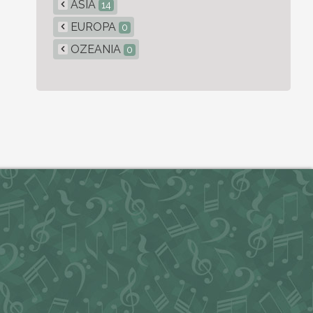
ASIA
14
EUROPA
0
OZEANIA
0