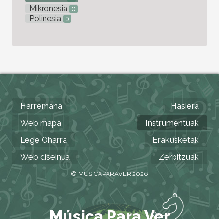
Mikronesia
0
Polinesia
0
Harremana
Hasiera
Web mapa
Instrumentuak
Lege Oharra
Erakusketak
Web diseinua
Zerbitzuak
© MUSICAPARAVER 2026
Música Para Ver