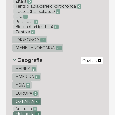
Zitara
0
Tentsio aldakorreko kordofonoa
0
Lautea (hari sakatua)
0
Lira
0
Poliarkua
0
Biolina (hari igurtzia)
0
Zanfoia
0
IDIOFONOA
21
MENBRANOFONOA
22
Geografia
Guztiak
AFRIKA
9
AMERIKA
0
ASIA
0
EUROPA
0
OZEANIA
0
Australia
0
Melanesia
0