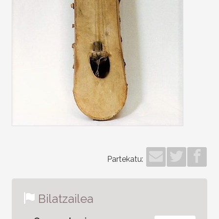
Partekatu:
Bilatzailea