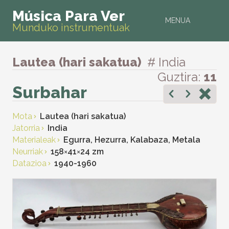
Música Para Ver
MENUA
Munduko instrumentuak
Lautea (hari sakatua)
# India
Guztira:
11
Surbahar
Mota
Lautea (hari sakatua)
Jatorria
India
Materialeak
Egurra, Hezurra, Kalabaza, Metala
Neurriak
158
×
41
×
24 zm
Datazioa
1940-1960