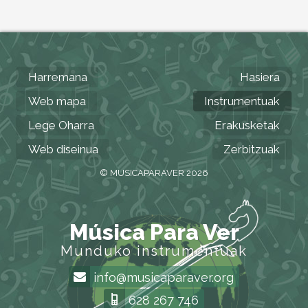
Harremana
Hasiera
Web mapa
Instrumentuak
Lege Oharra
Erakusketak
Web diseinua
Zerbitzuak
© MUSICAPARAVER 2026
Música Para Ver
Munduko instrumentuak
info@musicaparaver.org
628 267 746