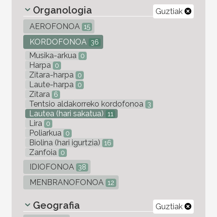
Organologia
Guztiak
AEROFONOA
15
KORDOFONOA
36
Musika-arkua
0
Harpa
0
Zitara-harpa
0
Laute-harpa
0
Zitara
6
Tentsio aldakorreko kordofonoa
3
Lautea (hari sakatua)
11
Lira
0
Poliarkua
0
Biolina (hari igurtzia)
16
Zanfoia
0
IDIOFONOA
38
MENBRANOFONOA
12
Geografia
Guztiak