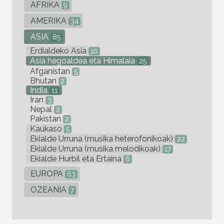
AFRIKA
9
AMERIKA
34
ASIA
85
Erdialdeko Asia
10
Asia hegoaldea eta Himalaia
25
Afganistan
5
Bhutan
2
India
11
Iran
3
Nepal
2
Pakistan
2
Kaukaso
5
Ekialde Urruna (musika heterofonikoak)
22
Ekialde Urruna (musika melodikoak)
17
Ekialde Hurbil eta Ertaina
6
EUROPA
63
OZEANIA
7