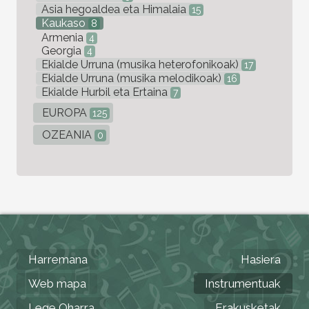
Asia hegoaldea eta Himalaia
15
Kaukaso
8
Armenia
4
Georgia
4
Ekialde Urruna (musika heterofonikoak)
17
Ekialde Urruna (musika melodikoak)
16
Ekialde Hurbil eta Ertaina
7
EUROPA
125
OZEANIA
0
Harremana
Hasiera
Web mapa
Instrumentuak
Lege Oharra
Erakusketak