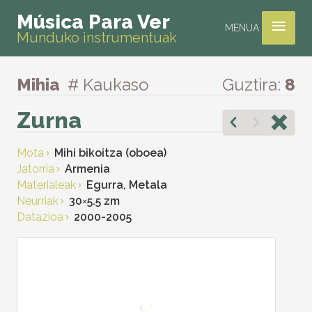
≡
Música Para Ver
MENUA
Munduko instrumentuak
Mihia
# Kaukaso
Guztira:
8
Zurna
Mota
Mihi bikoitza (oboea)
Jatorria
Armenia
Materialeak
Egurra, Metala
Neurriak
30
×
5.5 zm
Datazioa
2000-2005