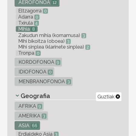
AEROFONOA
12
Eltzagorra
0
Adarra
0
Txirula
4
Mihia
8
Zakudun mihia (kornamusa)
3
Mihi bikoitza (oboea)
3
Mihi sinplea (klarinete sinplea)
2
Tronpa
0
KORDOFONOA
9
IDIOFONOA
0
MENBRANOFONOA
3
Geografia
Guztiak
AFRIKA
9
AMERIKA
3
ASIA
66
Erdialdeko Asia
3