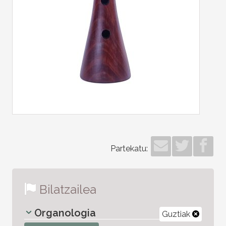
Partekatu:
Bilatzailea
Organologia
Guztiak