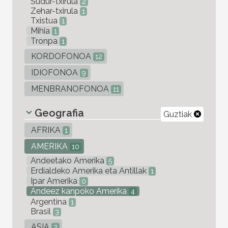
Sudur-txirula
2
Zehar-txirula
1
Txistua
1
Mihia
1
Tronpa
1
KORDOFONOA
12
IDIOFONOA
9
MENBRANOFONOA
11
Geografia
Guztiak
AFRIKA
1
AMERIKA
10
Andeetako Amerika
5
Erdialdeko Amerika eta Antillak
1
Ipar Amerika
0
Andeez kanpoko Amerika
4
Argentina
1
Brasil
3
ASIA
2