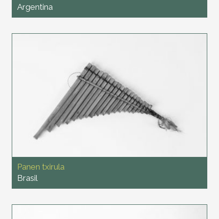
Argentina
Panen txirula
Brasil