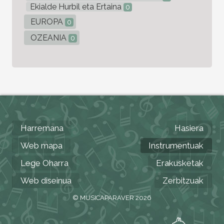
Ekialde Hurbil eta Ertaina
0
EUROPA
0
OZEANIA
0
Harremana
Hasiera
Web mapa
Instrumentuak
Lege Oharra
Erakusketak
Web diseinua
Zerbitzuak
© MUSICAPARAVER 2026