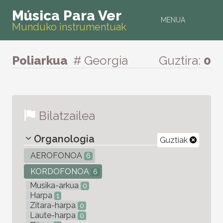
Música Para Ver
MENUA
Munduko instrumentuak
Poliarkua
# Georgia
Guztira:
0
Bilatzailea
Organologia
Guztiak
AEROFONOA
6
KORDOFONOA
6
Musika-arkua
0
Harpa
1
Zitara-harpa
0
Laute-harpa
0