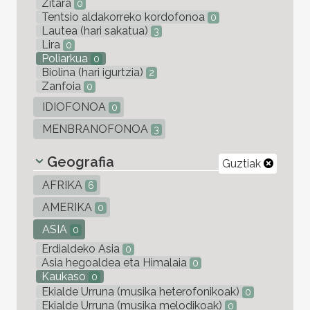
Zitara
0
Tentsio aldakorreko kordofonoa
0
Lautea (hari sakatua)
3
Lira
0
Poliarkua
0
Biolina (hari igurtzia)
2
Zanfoia
0
IDIOFONOA
0
MENBRANOFONOA
3
Geografia
Guztiak
AFRIKA
6
AMERIKA
0
ASIA
0
Erdialdeko Asia
0
Asia hegoaldea eta Himalaia
0
Kaukaso
0
Ekialde Urruna (musika heterofonikoak)
0
Ekialde Urruna (musika melodikoak)
0