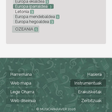
Europa ekialdea
1
Europa iparraldea
3
Letonia
3
Europa mendebaldea
1
Europa hegoaldea
3
OZEANIA
5
Harremana
Hasiera
Web mapa
Instrumentuak
Lege Oharra
Erakusketak
Web diseinua
Zerbitzuak
© MUSICAPARAVER 2026