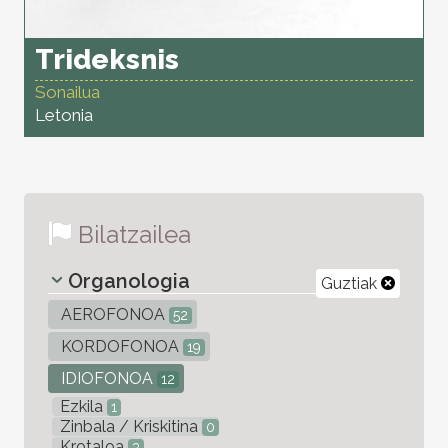
Trideksnis
Sonailua
Letonia
Bilatzailea
Organologia
Guztiak
AEROFONOA
52
KORDOFONOA
19
IDIOFONOA
12
Ezkila
1
Zinbala / Kriskitina
0
Krotaloa
3