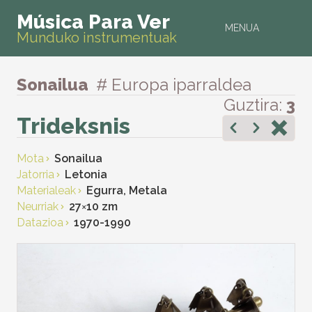
Música Para Ver
MENUA
Munduko instrumentuak
Sonailua
# Europa iparraldea
Guztira:
3
Trideksnis
Mota
Sonailua
Jatorria
Letonia
Materialeak
Egurra, Metala
Neurriak
27
×
10 zm
Datazioa
1970-1990