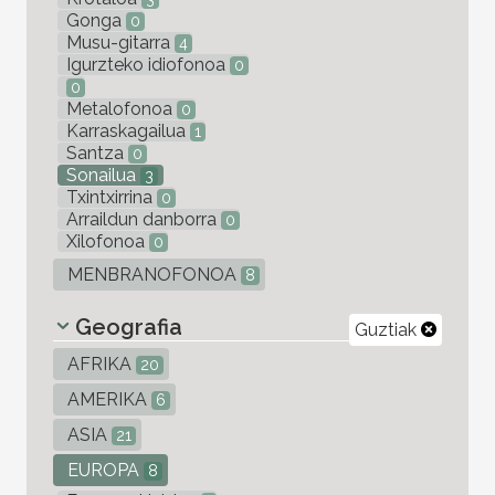
Gonga
0
Musu-gitarra
4
Igurzteko idiofonoa
0
0
Metalofonoa
0
Karraskagailua
1
Santza
0
Sonailua
3
Txintxirrina
0
Arraildun danborra
0
Xilofonoa
0
MENBRANOFONOA
8
Geografia
Guztiak
AFRIKA
20
AMERIKA
6
ASIA
21
EUROPA
8