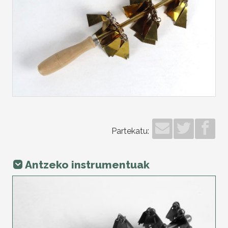
Partekatu:
Antzeko instrumentuak