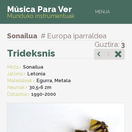
Música Para Ver
MENUA
Munduko instrumentuak
Sonailua
# Europa iparraldea
Guztira:
3
Trideksnis
Mota
Sonailua
Jatorria
Letonia
Materialeak
Egurra, Metala
Neurriak
30,5
×
6 zm
Datazioa
1990-2000