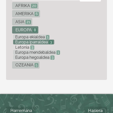
AFRIKA
20
AMERIKA
6
ASIA
21
EUROPA
8
Europa ekialdea
1
Europa iparraldea
3
Letonia
3
Europa mendebaldea
1
Europa hegoaldea
3
OZEANIA
5
Harremana
Hasiera