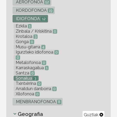
AEROFONOA
52
KORDOFONOA
19
IDIOFONOA
12
Ezkila
1
Zinbala / Kriskitina
0
Krotaloa
3
Gonga
0
Musu-gitarra
4
Igurzteko idiofonoa
0
0
Metalofonoa
0
Karraskagailua
1
Santza
0
Sonailua
3
Txintxirrina
0
Arraildun danborra
0
Xilofonoa
0
MENBRANOFONOA
8
Geografia
Guztiak