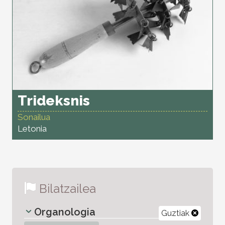
Trideksnis
Sonailua
Letonia
Bilatzailea
Organologia
Guztiak