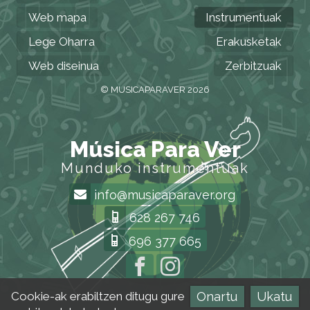
Web mapa
Instrumentuak
Lege Oharra
Erakusketak
Web diseinua
Zerbitzuak
© MUSICAPARAVER 2026
Música Para Ver
Munduko instrumentuak
info@musicaparaver.org
628 267 746
696 377 665
Onartu
Ukatu
Cookie-ak erabiltzen ditugu gure