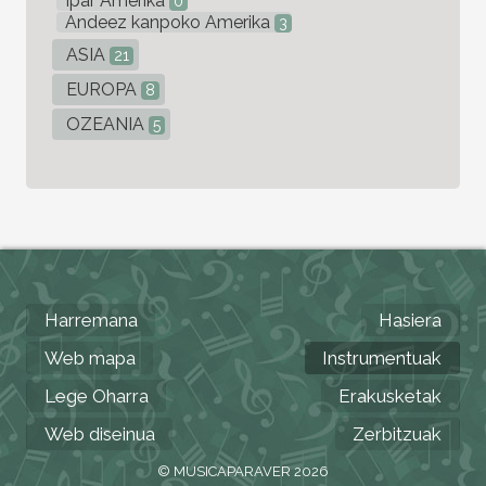
Ipar Amerika
0
Andeez kanpoko Amerika
3
ASIA
21
EUROPA
8
OZEANIA
5
Harremana
Hasiera
Web mapa
Instrumentuak
Lege Oharra
Erakusketak
Web diseinua
Zerbitzuak
© MUSICAPARAVER 2026