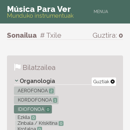
Música Para Ver
MENUA
Munduko instrumentuak
Sonailua
# Txile
Guztira:
0
Bilatzailea
Organologia
Guztiak
AEROFONOA
2
KORDOFONOA
1
IDIOFONOA
0
Ezkila
0
Zinbala / Kriskitina
0
Krotaloa
0