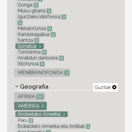
Gonga
0
Musu-gitarra
0
Igurzteko idiofonoa
0
0
Metalofonoa
0
Karraskagailua
0
Santza
0
Sonailua
0
Txintxirrina
0
Arraildun danborra
0
Xilofonoa
0
MENBRANOFONOA
2
Geografia
Guztiak
AFRIKA
20
AMERIKA
6
Andeetako Amerika
2
Peru
2
Erdialdeko Amerika eta Antillak
1