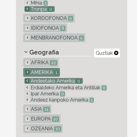
Mihia
1
Tronpa
0
KORDOFONOA
9
IDIOFONOA
8
MENBRANOFONOA
9
Geografia
Guztiak
AFRIKA
22
AMERIKA
1
Andeetako Amerika
0
Erdialdeko Amerika eta Antillak
0
Ipar Amerika
0
Andeez kanpoko Amerika
1
ASIA
14
EUROPA
10
OZEANIA
10