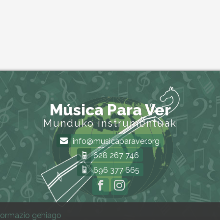
Música Para Ver
Munduko instrumentuak
info@musicaparaver.org
628 267 746
696 377 665
formazio gehiago