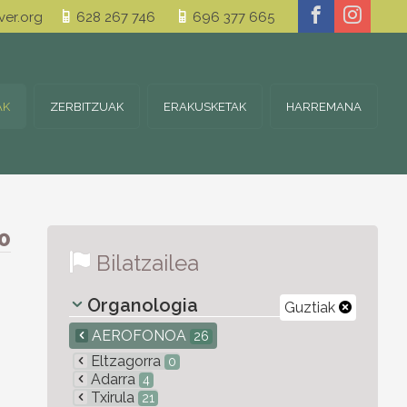
er.org
628 267 746
696 377 665
AK
ZERBITZUAK
ERAKUSKETAK
HARREMANA
0
Bilatzailea
Organologia
Guztiak
AEROFONOA
26
Eltzagorra
0
Adarra
4
Txirula
21