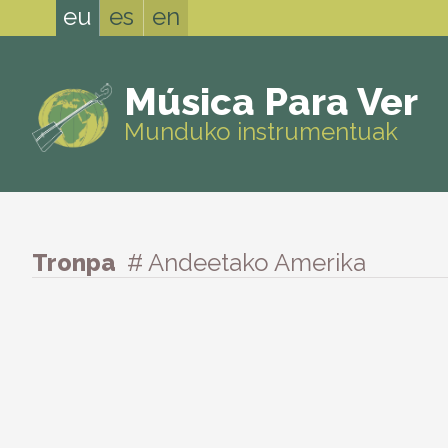
eu
es
en
Música Para Ver
Munduko instrumentuak
Tronpa
# Andeetako Amerika