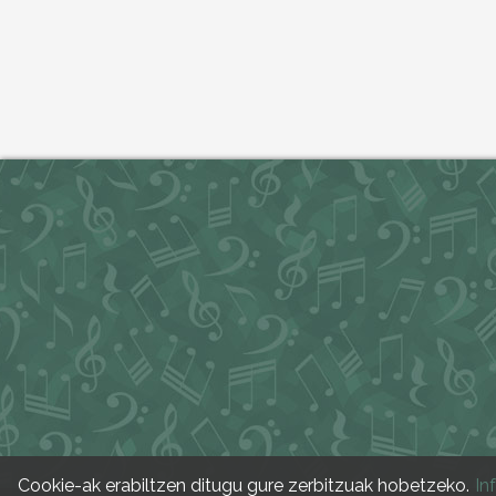
Cookie-ak erabiltzen ditugu gure zerbitzuak hobetzeko.
In