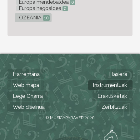
Europa mendebaldea
0
Europa hegoaldea
0
OZEANIA
10
Harremana
Hasiera
Web mapa
Instrumentuak
Lege Oharra
Erakusketak
Web diseinua
Zerbitzuak
© MUSICAPARAVER 2026