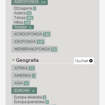
AEROFONOA
314
Eltzagorra
1
Adarra
14
Txirula
164
Mihia
125
Tronpa
10
KORDOFONOA
139
IDIOFONOA
136
MENBRANOFONOA
65
Geografia
Guztiak
AFRIKA
22
AMERIKA
1
ASIA
14
EUROPA
10
Europa ekialdea
3
Europa iparraldea
7