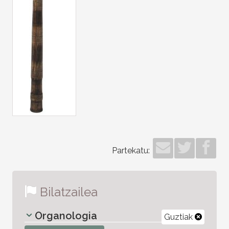
Partekatu:
Bilatzailea
Organologia
Guztiak