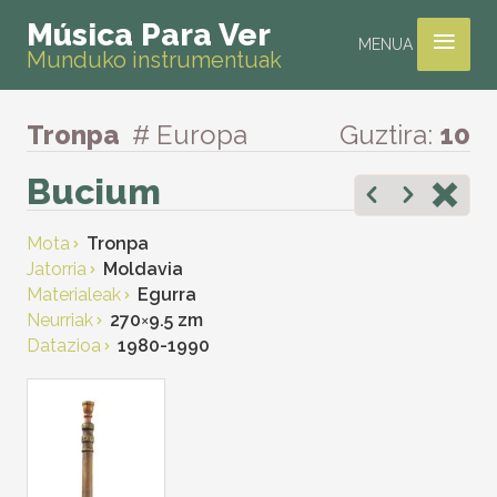
≡
Música Para Ver
MENUA
Munduko instrumentuak
Tronpa
# Europa
Guztira:
10
Bucium
Mota
Tronpa
Jatorria
Moldavia
Materialeak
Egurra
Neurriak
270
×
9.5 zm
Datazioa
1980-1990