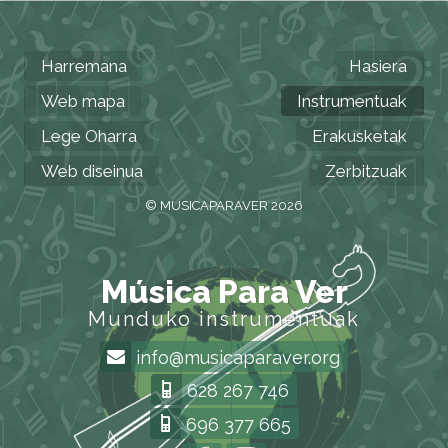
Harremana
Hasiera
Web mapa
Instrumentuak
Lege Oharra
Erakusketak
Web diseinua
Zerbitzuak
© MUSICAPARAVER 2026
Música Para Ver
Munduko instrumentuak
info@musicaparaver.org
628 267 746
696 377 665