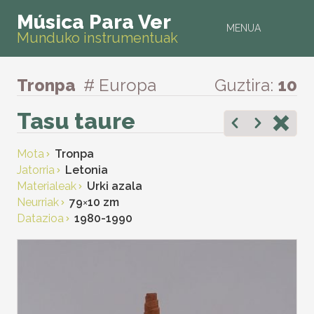
Música Para Ver
MENUA
Munduko instrumentuak
Tronpa
# Europa
Guztira:
10
Tasu taure
Mota
Tronpa
Jatorria
Letonia
Materialeak
Urki azala
Neurriak
79
×
10 zm
Datazioa
1980-1990