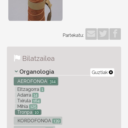
Partekatu:
Bilatzailea
Organologia
Guztiak
AEROFONOA
314
Eltzagorra
1
Adarra
14
Txirula
164
Mihia
125
Tronpa
10
KORDOFONOA
139