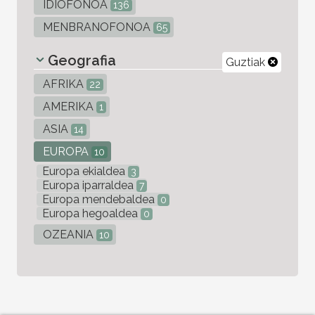
IDIOFONOA
136
MENBRANOFONOA
65
Geografia
Guztiak
AFRIKA
22
AMERIKA
1
ASIA
14
EUROPA
10
Europa ekialdea
3
Europa iparraldea
7
Europa mendebaldea
0
Europa hegoaldea
0
OZEANIA
10