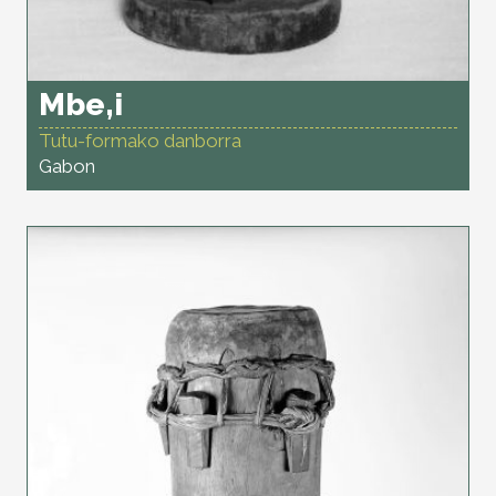
Mbe,i
Tutu-formako danborra
Gabon