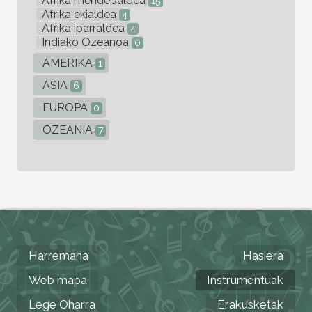
Afrika mendebaldea
15
Afrika ekialdea
4
Afrika iparraldea
4
Indiako Ozeanoa
0
AMERIKA
1
ASIA
6
EUROPA
0
OZEANIA
7
Harremana
Hasiera
Web mapa
Instrumentuak
Lege Oharra
Erakusketak