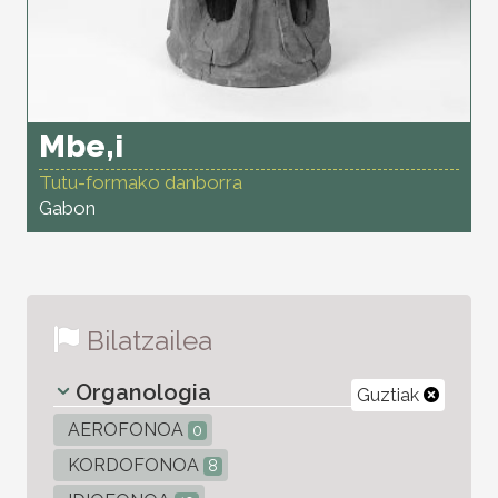
Mbe,i
Tutu-formako danborra
Gabon
Bilatzailea
Organologia
Guztiak
AEROFONOA
0
KORDOFONOA
8