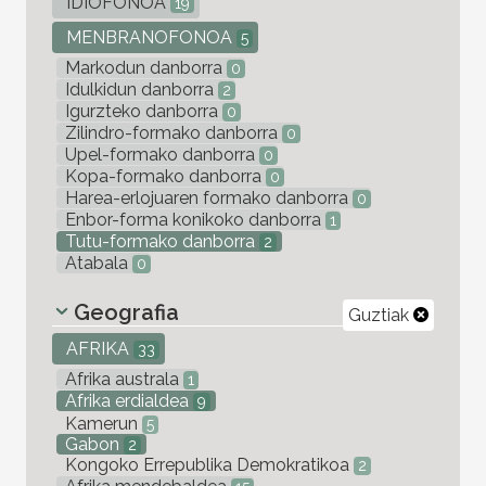
IDIOFONOA
19
MENBRANOFONOA
5
Markodun danborra
0
Idulkidun danborra
2
Igurzteko danborra
0
Zilindro-formako danborra
0
Upel-formako danborra
0
Kopa-formako danborra
0
Harea-erlojuaren formako danborra
0
Enbor-forma konikoko danborra
1
Tutu-formako danborra
2
Atabala
0
Geografia
Guztiak
AFRIKA
33
Afrika australa
1
Afrika erdialdea
9
Kamerun
5
Gabon
2
Kongoko Errepublika Demokratikoa
2