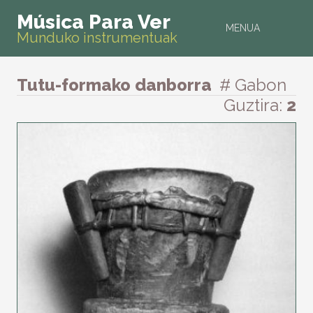
Música Para Ver
MENUA
Munduko instrumentuak
Tutu-formako danborra
# Gabon
Guztira:
2