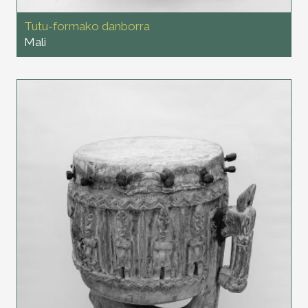
Tutu-formako danborra
Mali