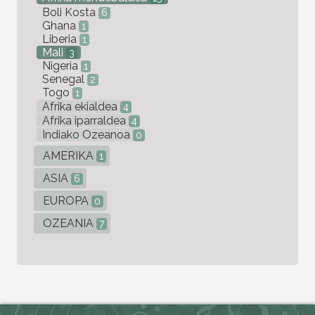
Boli Kosta
6
Ghana
1
Liberia
1
Mali
3
Nigeria
1
Senegal
2
Togo
1
Afrika ekialdea
4
Afrika iparraldea
4
Indiako Ozeanoa
0
AMERIKA
1
ASIA
6
EUROPA
0
OZEANIA
7