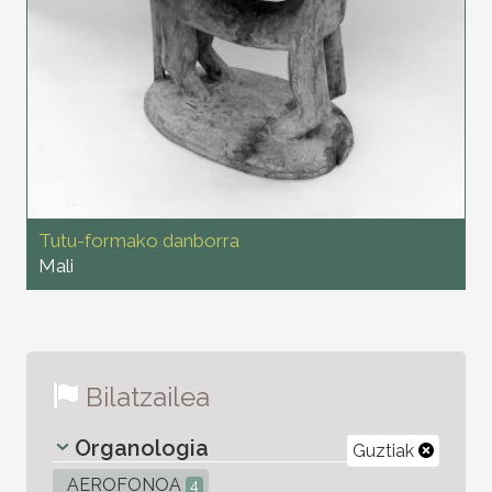
Tutu-formako danborra
Mali
Bilatzailea
Organologia
Guztiak
AEROFONOA
4