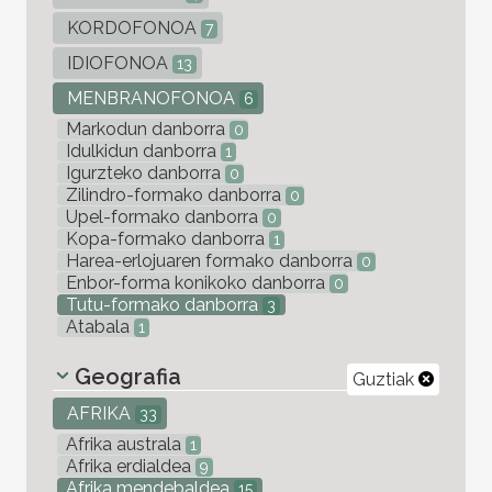
KORDOFONOA
7
IDIOFONOA
13
MENBRANOFONOA
6
Markodun danborra
0
Idulkidun danborra
1
Igurzteko danborra
0
Zilindro-formako danborra
0
Upel-formako danborra
0
Kopa-formako danborra
1
Harea-erlojuaren formako danborra
0
Enbor-forma konikoko danborra
0
Tutu-formako danborra
3
Atabala
1
Geografia
Guztiak
AFRIKA
33
Afrika australa
1
Afrika erdialdea
9
Afrika mendebaldea
15