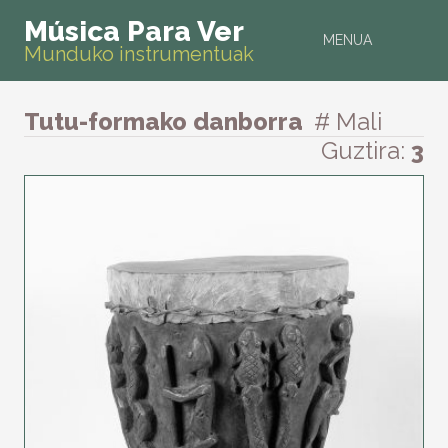
Música Para Ver
MENUA
Munduko instrumentuak
Tutu-formako danborra
# Mali
Guztira:
3