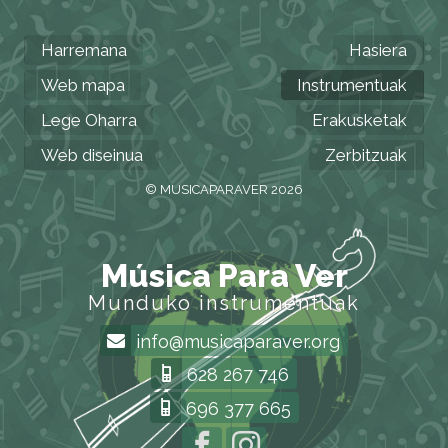
Harremana
Hasiera
Web mapa
Instrumentuak
Lege Oharra
Erakusketak
Web diseinua
Zerbitzuak
© MUSICAPARAVER 2026
Música Para Ver
Munduko instrumentuak
info@musicaparaver.org
628 267 746
696 377 665