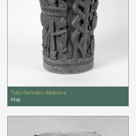
Tutu-formako danborra
Mali