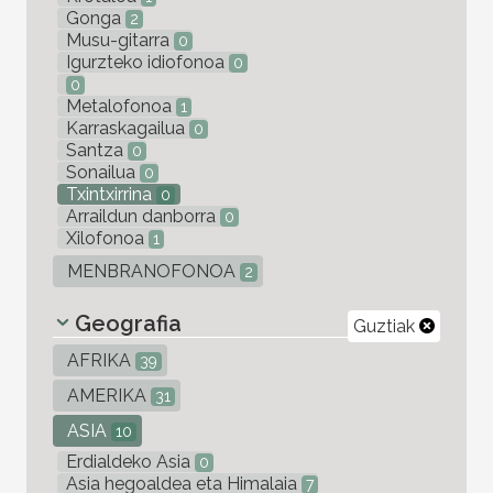
Gonga
2
Musu-gitarra
0
Igurzteko idiofonoa
0
0
Metalofonoa
1
Karraskagailua
0
Santza
0
Sonailua
0
Txintxirrina
0
Arraildun danborra
0
Xilofonoa
1
MENBRANOFONOA
2
Geografia
Guztiak
AFRIKA
39
AMERIKA
31
ASIA
10
Erdialdeko Asia
0
Asia hegoaldea eta Himalaia
7