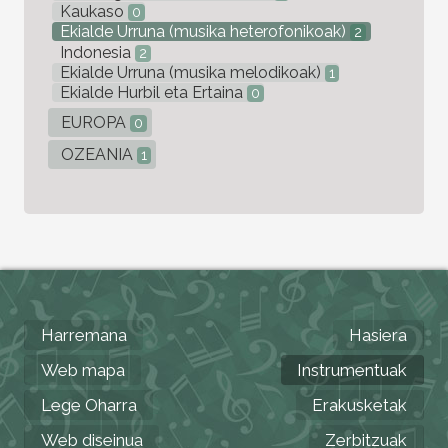
Kaukaso
0
Ekialde Urruna (musika heterofonikoak)
2
Indonesia
2
Ekialde Urruna (musika melodikoak)
1
Ekialde Hurbil eta Ertaina
0
EUROPA
0
OZEANIA
1
Harremana
Hasiera
Web mapa
Instrumentuak
Lege Oharra
Erakusketak
Web diseinua
Zerbitzuak