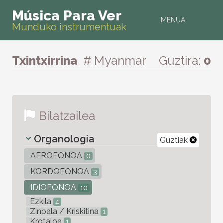
Música Para Ver
MENUA
Munduko instrumentuak
Txintxirrina
# Myanmar
Guztira:
0
Bilatzailea
Organologia
Guztiak
AEROFONOA
0
KORDOFONOA
3
IDIOFONOA
10
Ezkila
4
Zinbala / Kriskitina
1
Krotaloa
1