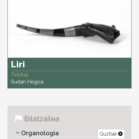
Liri
Txistua
Sudan Hegoa
Bilatzailea
Organologia
Guztiak