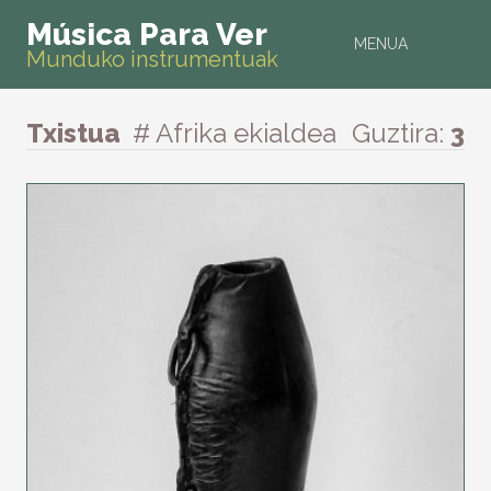
Música Para Ver
MENUA
Munduko instrumentuak
Txistua
# Afrika ekialdea
Guztira:
3