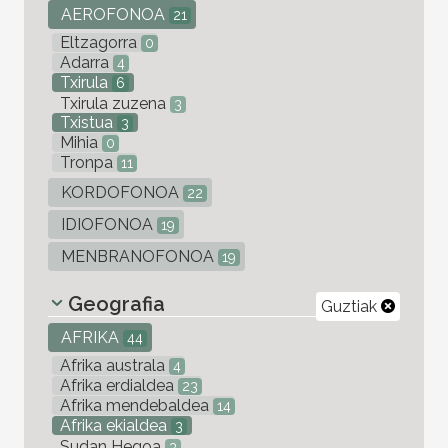
AEROFONOA
21
Eltzagorra
0
Adarra
4
Txirula
6
Txirula zuzena
3
Txistua
3
Mihia
0
Tronpa
11
KORDOFONOA
22
IDIOFONOA
19
MENBRANOFONOA
19
Geografia
Guztiak
AFRIKA
44
Afrika australa
4
Afrika erdialdea
23
Afrika mendebaldea
14
Afrika ekialdea
3
Sudan Hegoa
3