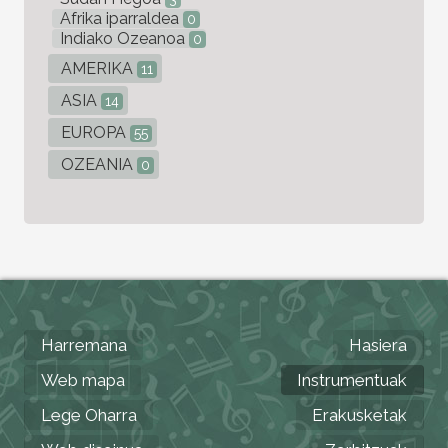
Afrika iparraldea
0
Indiako Ozeanoa
0
AMERIKA
11
ASIA
14
EUROPA
55
OZEANIA
0
Harremana
Hasiera
Web mapa
Instrumentuak
Lege Oharra
Erakusketak