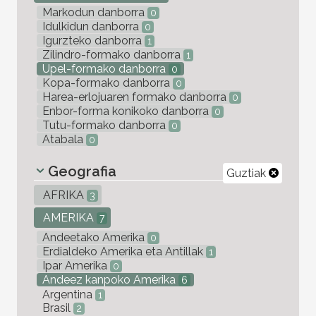
Markodun danborra
0
Idulkidun danborra
0
Igurzteko danborra
1
Zilindro-formako danborra
1
Upel-formako danborra
0
Kopa-formako danborra
0
Harea-erlojuaren formako danborra
0
Enbor-forma konikoko danborra
0
Tutu-formako danborra
0
Atabala
0
Geografia
Guztiak
AFRIKA
3
AMERIKA
7
Andeetako Amerika
0
Erdialdeko Amerika eta Antillak
1
Ipar Amerika
0
Andeez kanpoko Amerika
6
Argentina
1
Brasil
2