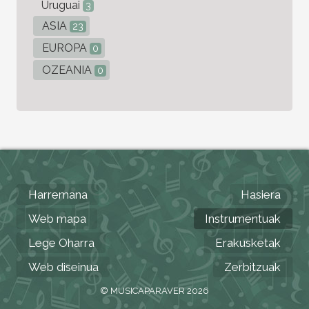
Uruguai
3
ASIA
23
EUROPA
0
OZEANIA
0
Harremana
Hasiera
Web mapa
Instrumentuak
Lege Oharra
Erakusketak
Web diseinua
Zerbitzuak
© MUSICAPARAVER 2026