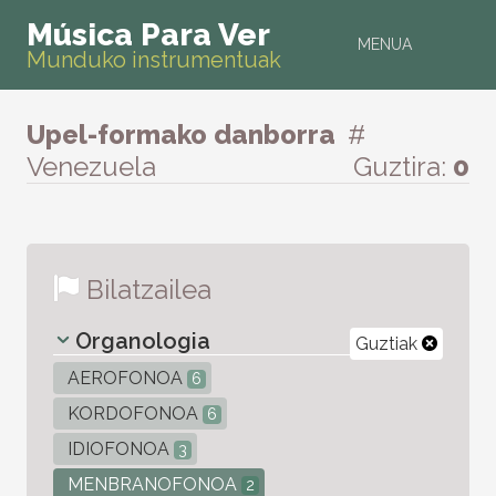
Música Para Ver
MENUA
Munduko instrumentuak
Upel-formako danborra
#
Venezuela
Guztira:
0
Bilatzailea
Organologia
Guztiak
AEROFONOA
6
KORDOFONOA
6
IDIOFONOA
3
MENBRANOFONOA
2