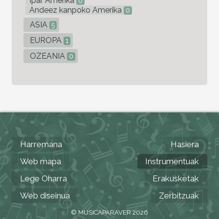
Ipar Amerika
0
Andeez kanpoko Amerika
0
ASIA
5
EUROPA
1
OZEANIA
0
Harremana
Hasiera
Web mapa
Instrumentuak
Lege Oharra
Erakusketak
Web diseinua
Zerbitzuak
© MUSICAPARAVER 2026