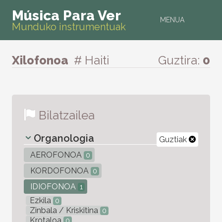
Música Para Ver
MENUA
Munduko instrumentuak
Xilofonoa
# Haiti
Guztira:
0
Bilatzailea
Organologia
Guztiak
AEROFONOA
0
KORDOFONOA
0
IDIOFONOA
1
Ezkila
0
Zinbala / Kriskitina
0
Krotaloa
0