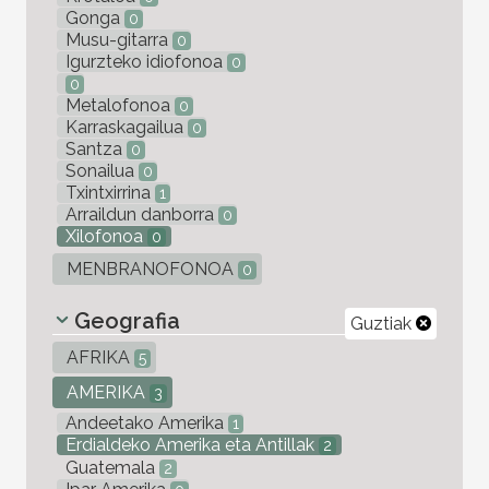
Gonga
0
Musu-gitarra
0
Igurzteko idiofonoa
0
0
Metalofonoa
0
Karraskagailua
0
Santza
0
Sonailua
0
Txintxirrina
1
Arraildun danborra
0
Xilofonoa
0
MENBRANOFONOA
0
Geografia
Guztiak
AFRIKA
5
AMERIKA
3
Andeetako Amerika
1
Erdialdeko Amerika eta Antillak
2
Guatemala
2